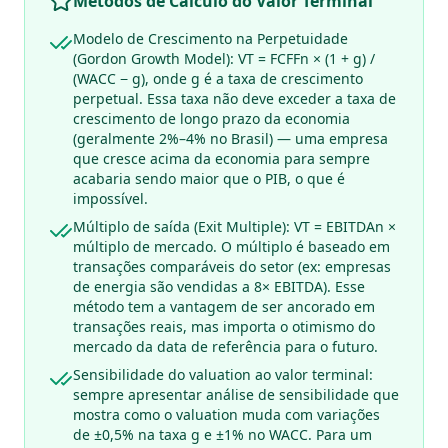
Métodos de Cálculo do Valor Terminal
Modelo de Crescimento na Perpetuidade
(Gordon Growth Model): VT = FCFFn × (1 + g) /
(WACC − g), onde g é a taxa de crescimento
perpetual. Essa taxa não deve exceder a taxa de
crescimento de longo prazo da economia
(geralmente 2%–4% no Brasil) — uma empresa
que cresce acima da economia para sempre
acabaria sendo maior que o PIB, o que é
impossível.
Múltiplo de saída (Exit Multiple): VT = EBITDAn ×
múltiplo de mercado. O múltiplo é baseado em
transações comparáveis do setor (ex: empresas
de energia são vendidas a 8× EBITDA). Esse
método tem a vantagem de ser ancorado em
transações reais, mas importa o otimismo do
mercado da data de referência para o futuro.
Sensibilidade do valuation ao valor terminal:
sempre apresentar análise de sensibilidade que
mostra como o valuation muda com variações
de ±0,5% na taxa g e ±1% no WACC. Para um