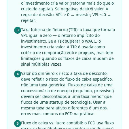
o investimento cria valor (retorna mais do que o
custo de capital). Se negativo, destrói valor. A
regra de decisão: VPL > 0 → investir; VPL < 0 →
rejeitar.
Taxa Interna de Retorno (TIR): a taxa que torna o
3
VPL igual a zero — o retorno implícito do
investimento. Se a TIR superar o WACC, o
investimento cria valor. A TIR é usada como
critério de comparação entre projetos, mas tem
limitações quando os fluxos de caixa mudam de
sinal múltiplas vezes.
Valor do dinheiro x risco: a taxa de desconto
4
deve refletir o risco do fluxo de caixa específico,
não uma taxa genérica. Fluxos de caixa de uma
concessionária de energia (regulada, previsível)
devem ser descontados a uma taxa menor que
fluxos de uma startup de tecnologia. Usar a
mesma taxa para ativos diferentes é um dos
erros mais comuns do FCD na prática.
Fluxo de caixa vs. lucro contábil: o FCD usa fluxo
5
de caixa livre (dinheiro que entra e sai do caixa),