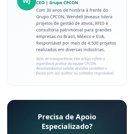
WJ
CEO
| Grupo CPCON
Com 30 anos de história à frente do
Grupo CPCON, Wendell Jeveaux lidera
projetos de gestão de ativos, RFID e
consultoria patrimonial para grandes
empresas no Brasil, México e EUA.
Responsável por mais de 4.500 projetos
realizados em diversas indústrias.
Nota de transparência: Este artigo reflete a
experiência prática da equipe CPCON.
Recomendamos validar decisões contábeis e
fiscais com seu auditor ou contador responsável.
Precisa de Apoio
Especializado?