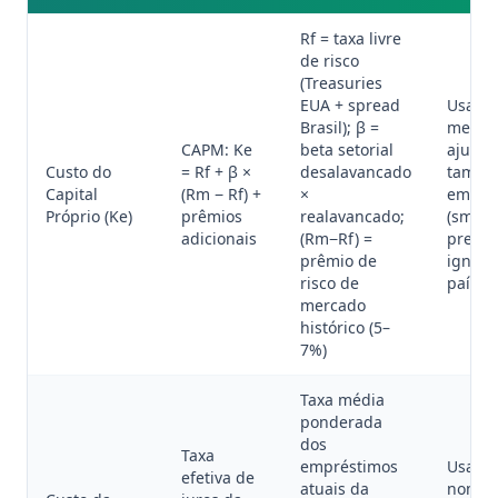
Rf = taxa livre
de risco
(Treasuries
EUA + spread
Usar b
Brasil); β =
merca
CAPM: Ke
beta setorial
ajuste
Custo do
= Rf + β ×
desalavancado
taman
Capital
(Rm − Rf) +
×
empre
Próprio (Ke)
prêmios
realavancado;
(small
adicionais
(Rm−Rf) =
premi
prêmio de
ignorar
risco de
país
mercado
histórico (5–
7%)
Taxa média
ponderada
dos
Taxa
empréstimos
Usar t
efetiva de
atuais da
nomin