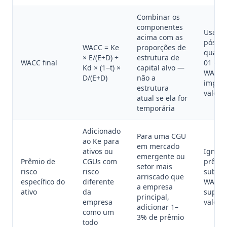
Combinar os
componentes
Usar 
acima com as
pós-im
WACC = Ke
proporções de
quand
× E/(E+D) +
estrutura de
WACC final
01 exi
Kd × (1−t) ×
capital alvo —
WACC 
D/(E+D)
não a
impost
estrutura
valor 
atual se ela for
temporária
Adicionado
Para uma CGU
ao Ke para
em mercado
ativos ou
Ignora
emergente ou
Prêmio de
CGUs com
prêmi
setor mais
risco
risco
subest
arriscado que
específico do
diferente
WACC 
a empresa
ativo
da
supere
principal,
empresa
valor d
adicionar 1–
como um
3% de prêmio
todo