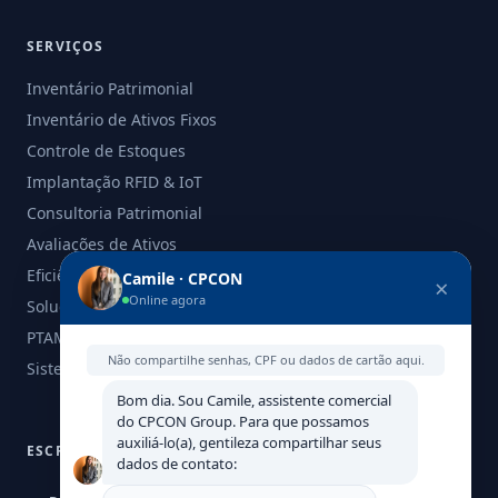
SERVIÇOS
Inventário Patrimonial
Inventário de Ativos Fixos
Controle de Estoques
Implantação RFID & IoT
Consultoria Patrimonial
Avaliações de Ativos
Eficiência Energética
Camile · CPCON
×
Online agora
Soluções para PMEs
PTAM - Laudo de Avaliação
Não compartilhe senhas, CPF ou dados de cartão aqui.
Sistemas, Softwares e Ferramentas
Bom dia. Sou Camile, assistente comercial
do CPCON Group. Para que possamos
auxiliá-lo(a), gentileza compartilhar seus
ESCRITÓRIOS GLOBAIS
dados de contato: