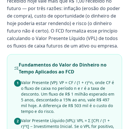
recebido hoje vale mais que R$ 1,00 recebido no
futuro — por três razões: inflação (erosão do poder
de compra), custo de oportunidade (o dinheiro de
hoje poderia estar rendendo) e risco (o dinheiro
futuro não é certo). O FCD formaliza esse princípio
calculando o Valor Presente Líquido (VPL) de todos
os fluxos de caixa futuros de um ativo ou empresa.
Fundamentos do Valor do Dinheiro no
Tempo Aplicados ao FCD
Valor Presente (VP): VP = CF / (1 + r)^n, onde CF é
1
o fluxo de caixa no período n e r é a taxa de
desconto. Um fluxo de R$ 1 milhão esperado em
5 anos, descontado a 15% ao ano, vale R$ 497
mil hoje. A diferença de R$ 503 mil é o custo do
tempo e do risco.
Valor Presente Líquido (VPL): VPL = Σ [CFt / (1 +
2
r)^t] − Investimento Inicial. Se o VPL for positivo,