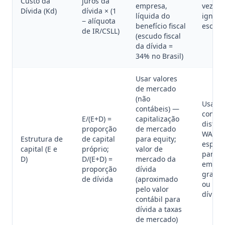
Custo da
juros da
empresa,
vez de 
Dívida (Kd)
dívida × (1
líquida do
ignora
− alíquota
benefício fiscal
escudo
de IR/CSLL)
(escudo fiscal
da dívida =
34% no Brasil)
Usar valores
de mercado
(não
Usar v
contábeis) —
contáb
E/(E+D) =
capitalização
distor
proporção
de mercado
WACC,
Estrutura de
de capital
para equity;
especi
capital (E e
próprio;
valor de
para
D)
D/(E+D) =
mercado da
empre
proporção
dívida
grande
de dívida
(aproximado
ou des
pelo valor
dívida
contábil para
dívida a taxas
de mercado)