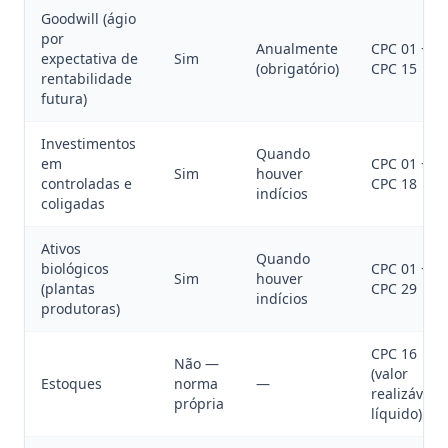
Goodwill (ágio
por
Anualmente
CPC 01 +
expectativa de
Sim
(obrigatório)
CPC 15
rentabilidade
futura)
Investimentos
Quando
em
CPC 01 +
Sim
houver
controladas e
CPC 18
indícios
coligadas
Ativos
Quando
biológicos
CPC 01 +
Sim
houver
(plantas
CPC 29
indícios
produtoras)
CPC 16
Não —
(valor
Estoques
norma
—
realizável
própria
líquido)