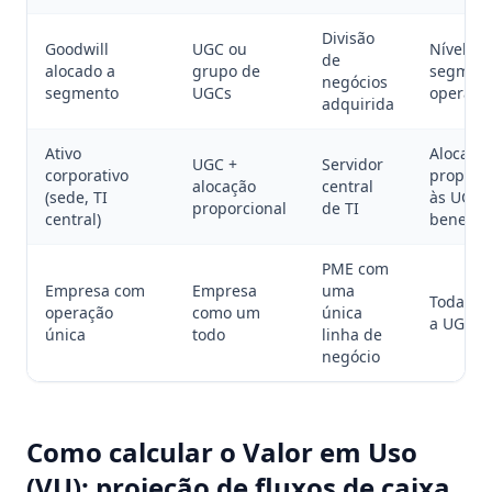
Divisão
Goodwill
UGC ou
Nível m
de
alocado a
grupo de
segmen
negócios
segmento
UGCs
operaci
adquirida
Ativo
Alocar
UGC +
Servidor
corporativo
proporc
alocação
central
(sede, TI
às UGCs
proporcional
de TI
central)
benefici
PME com
Empresa com
Empresa
uma
Toda a 
operação
como um
única
a UGC
única
todo
linha de
negócio
Como calcular o Valor em Uso
(VU): projeção de fluxos de caixa