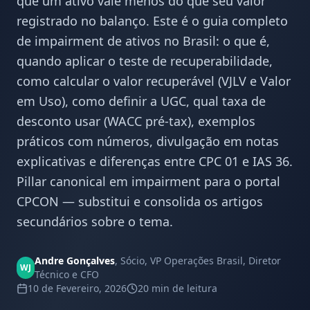
que um ativo vale menos do que seu valor
registrado no balanço. Este é o guia completo
de impairment de ativos no Brasil: o que é,
quando aplicar o teste de recuperabilidade,
como calcular o valor recuperável (VJLV e Valor
em Uso), como definir a UGC, qual taxa de
desconto usar (WACC pré-tax), exemplos
práticos com números, divulgação em notas
explicativas e diferenças entre CPC 01 e IAS 36.
Pillar canonical em impairment para o portal
CPCON — substitui e consolida os artigos
secundários sobre o tema.
Andre Gonçalves
,
Sócio, VP Operações Brasil, Diretor
WJ
Técnico e CFO
10 de Fevereiro, 2026
20 min
de leitura