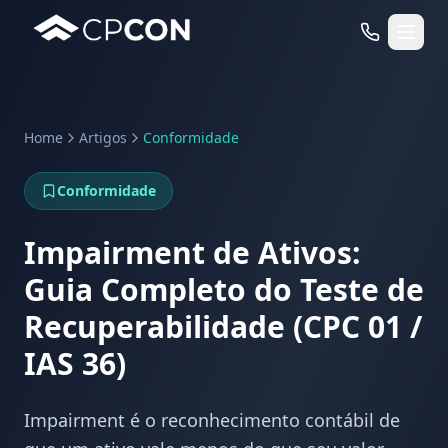
Home
Artigos
Conformidade
Serviços
Conformidade
Casos de Uso RFID
Impairment de Ativos:
Guia Completo do Teste de
Recuperabilidade (CPC 01 /
IAS 36)
Impairment é o reconhecimento contábil de
WhatsApp
Fale Conosco