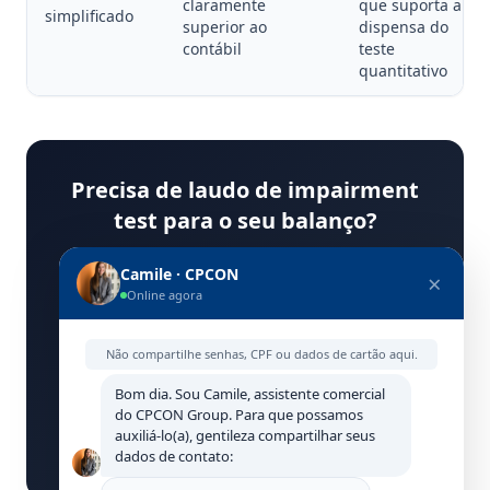
claramente
que suporta a
simplificado
superior ao
dispensa do
contábil
teste
quantitativo
Precisa de laudo de impairment
test para o seu balanço?
A CPCON realiza laudos de avaliação patrimonial
Camile · CPCON
e impairment test com metodologia aceita pelas
×
Online agora
Big Four e pela CVM, em conformidade com CPC
01 e IAS 36.
Não compartilhe senhas, CPF ou dados de cartão aqui.
Solicitar Laudo de Impairment
Bom dia. Sou Camile, assistente comercial
do CPCON Group. Para que possamos
auxiliá-lo(a), gentileza compartilhar seus
30 anos de história · 4.500 projetos realizados · Laudos
aceitos por auditores independentes
dados de contato: