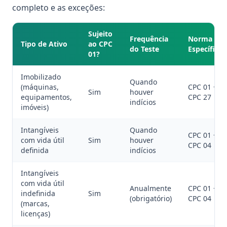
completo e as exceções:
Sujeito
Frequência
Norma
Tipo de Ativo
ao CPC
do Teste
Específica
01?
Imobilizado
Quando
(máquinas,
CPC 01 +
Sim
houver
equipamentos,
CPC 27
indícios
imóveis)
Intangíveis
Quando
CPC 01 +
com vida útil
Sim
houver
CPC 04
definida
indícios
Intangíveis
com vida útil
Anualmente
CPC 01 +
indefinida
Sim
(obrigatório)
CPC 04
(marcas,
licenças)