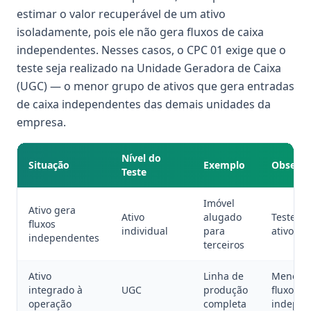
estimar o valor recuperável de um ativo
isoladamente, pois ele não gera fluxos de caixa
independentes. Nesses casos, o CPC 01 exige que o
teste seja realizado na Unidade Geradora de Caixa
(UGC) — o menor grupo de ativos que gera entradas
de caixa independentes das demais unidades da
empresa.
Nível do
Situação
Exemplo
Observa
Teste
Imóvel
Ativo gera
Ativo
alugado
Teste di
fluxos
individual
para
ativo
independentes
terceiros
Ativo
Linha de
Menor g
integrado à
UGC
produção
fluxos
operação
completa
indepen