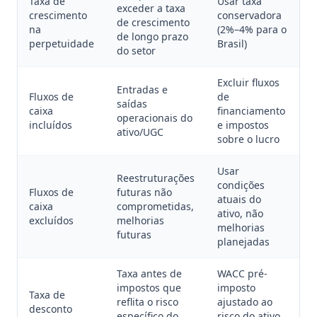
Taxa de
Usar taxa
exceder a taxa
crescimento
conservadora
de crescimento
na
(2%–4% para o
de longo prazo
perpetuidade
Brasil)
do setor
Excluir fluxos
Entradas e
Fluxos de
de
saídas
caixa
financiamento
operacionais do
incluídos
e impostos
ativo/UGC
sobre o lucro
Usar
Reestruturações
condições
Fluxos de
futuras não
atuais do
caixa
comprometidas,
ativo, não
excluídos
melhorias
melhorias
futuras
planejadas
Taxa antes de
WACC pré-
impostos que
imposto
Taxa de
reflita o risco
ajustado ao
desconto
específico do
risco do ativo