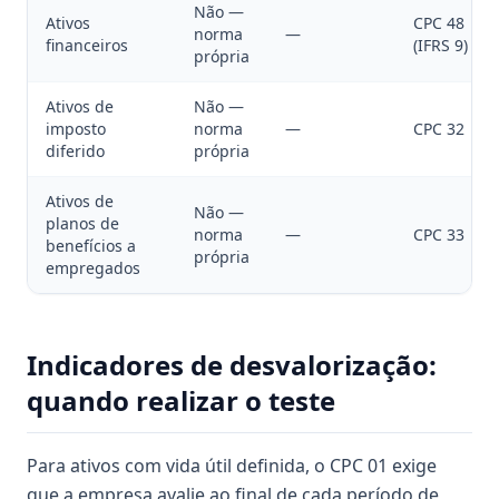
Não —
Ativos
CPC 48
norma
—
financeiros
(IFRS 9)
própria
Ativos de
Não —
imposto
norma
—
CPC 32
diferido
própria
Ativos de
Não —
planos de
norma
—
CPC 33
benefícios a
própria
empregados
Indicadores de desvalorização:
quando realizar o teste
Para ativos com vida útil definida, o CPC 01 exige
que a empresa avalie ao final de cada período de