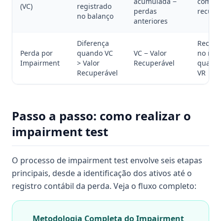
acumulada −
com o 
(VC)
registrado
perdas
recupe
no balanço
anteriores
Diferença
Reconh
Perda por
quando VC
VC − Valor
no res
Impairment
> Valor
Recuperável
quando
Recuperável
VR
Passo a passo: como realizar o
impairment test
O processo de impairment test envolve seis etapas
principais, desde a identificação dos ativos até o
registro contábil da perda. Veja o fluxo completo:
Metodologia Completa do Impairment