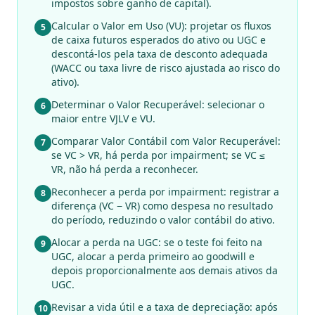
impostos sobre ganho de capital).
Calcular o Valor em Uso (VU): projetar os fluxos
5
de caixa futuros esperados do ativo ou UGC e
descontá-los pela taxa de desconto adequada
(WACC ou taxa livre de risco ajustada ao risco do
ativo).
Determinar o Valor Recuperável: selecionar o
6
maior entre VJLV e VU.
Comparar Valor Contábil com Valor Recuperável:
7
se VC > VR, há perda por impairment; se VC ≤
VR, não há perda a reconhecer.
Reconhecer a perda por impairment: registrar a
8
diferença (VC − VR) como despesa no resultado
do período, reduzindo o valor contábil do ativo.
Alocar a perda na UGC: se o teste foi feito na
9
UGC, alocar a perda primeiro ao goodwill e
depois proporcionalmente aos demais ativos da
UGC.
Revisar a vida útil e a taxa de depreciação: após
10