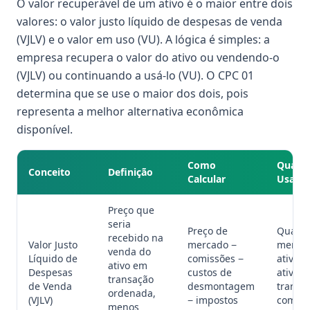
O valor recuperável de um ativo é o maior entre dois
valores: o valor justo líquido de despesas de venda
(VJLV) e o valor em uso (VU). A lógica é simples: a
empresa recupera o valor do ativo ou vendendo-o
(VJLV) ou continuando a usá-lo (VU). O CPC 01
determina que se use o maior dos dois, pois
representa a melhor alternativa econômica
disponível.
Como
Quand
Conceito
Definição
Calcular
Usar
Preço que
seria
Preço de
Quand
recebido na
Valor Justo
mercado −
merca
venda do
Líquido de
comissões −
ativo p
ativo em
Despesas
custos de
ativo o
transação
de Venda
desmontagem
transa
ordenada,
(VJLV)
− impostos
compar
menos