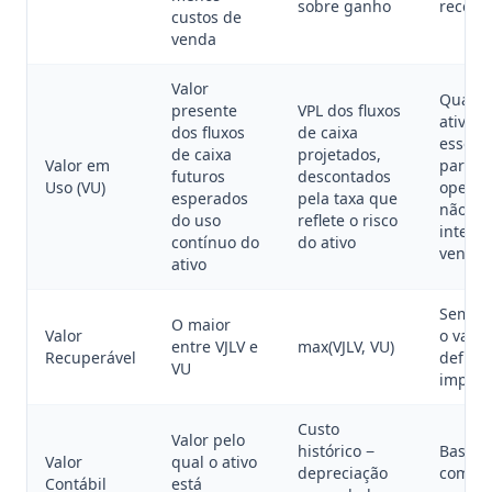
sobre ganho
recent
custos de
venda
Valor
Quand
presente
VPL dos fluxos
ativo é
dos fluxos
de caixa
essenc
de caixa
projetados,
Valor em
para a
futuros
descontados
Uso (VU)
operaç
esperados
pela taxa que
não há
do uso
reflete o risco
intenç
contínuo do
do ativo
venda
ativo
Sempr
O maior
Valor
o valor
entre VJLV e
max(VJLV, VU)
Recuperável
define 
VU
impair
Custo
Valor pelo
histórico −
Base d
Valor
qual o ativo
depreciação
compa
Contábil
está