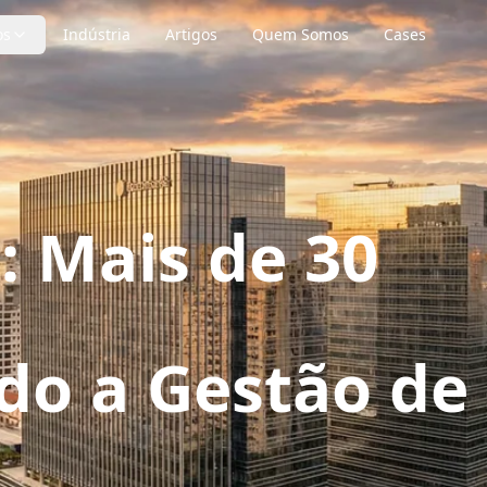
os
Indústria
Artigos
Quem Somos
Cases
 Mais de 30
do a Gestão de