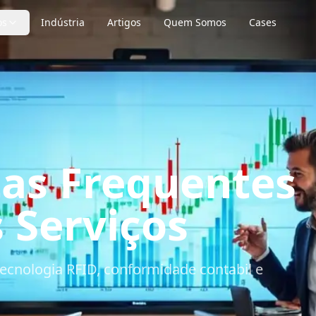
os
Indústria
Artigos
Quem Somos
Cases
as Frequentes
 Serviços
tecnologia RFID, conformidade contabil e