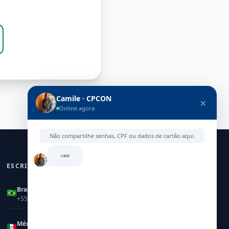
Camile · CPCON
×
Online agora
Não compartilhe senhas, CPF ou dados de cartão aqui.
ESCRITÓRIOS GLOBAIS
Brasil
🇧🇷
Marcela Malta
+55 (11) 3053-3535
México
🇲🇽
Rafael Dias