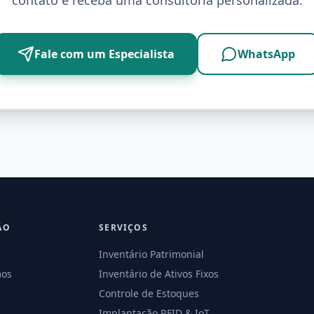
contato e receba uma consultoria personalizada.
Fale com um Especialista
WhatsApp
ÃO
SERVIÇOS
Inventário Patrimonial
os
Inventário de Ativos Fixos
Controle de Estoques
Implantação RFID & IoT