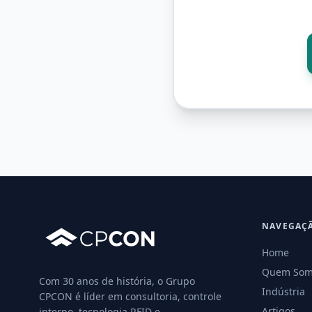
NAVEGAÇ
Home
Quem Som
Com 30 anos de história, o Grupo
Indústria
CPCON é líder em consultoria, controle
Artigos
interno, tecnologia RFID e