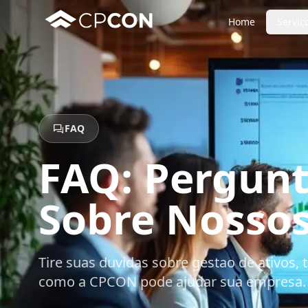
Home
Serviç
FAQ
FAQ: Pergunt
Sobre Nossos
Tire suas duvidas sobre gestao de ativos, 
como a CPCON pode ajudar sua empresa.