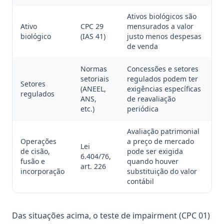
Ativos biológicos são
Ativo
CPC 29
mensurados a valor
biológico
(IAS 41)
justo menos despesas
de venda
Normas
Concessões e setores
setoriais
regulados podem ter
Setores
(ANEEL,
exigências específicas
regulados
ANS,
de reavaliação
etc.)
periódica
Avaliação patrimonial
Operações
a preço de mercado
Lei
de cisão,
pode ser exigida
6.404/76,
fusão e
quando houver
art. 226
incorporação
substituição do valor
contábil
Das situações acima, o teste de impairment (CPC 01)