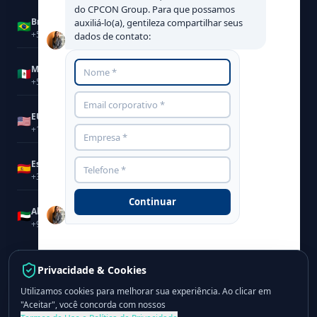
do CPCON Group. Para que possamos
Brasil
auxiliá-lo(a), gentileza compartilhar seus
🇧🇷
Marcela Malta
+55 (11) 3053-3535
dados de contato:
México
🇲🇽
Rafael Dias
+52 55 8957 7776
EUA
🇺🇸
Cameron Braid
+1 (201) 366-2960
Espanha
🇪🇸
Antonio Canton
+34 676 99 60 13
Continuar
Abu Dhabi
🇦🇪
Majed Bafaqih
+971 56 622 8864
contato@cpcongroup.com
Privacidade & Cookies
Utilizamos cookies para melhorar sua experiência. Ao clicar em
grupocpcon.com
"Aceitar", você concorda com nossos