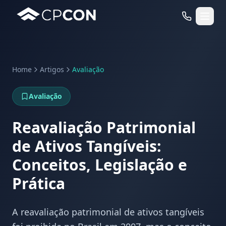
Home
Artigos
Avaliação
Serviços
Avaliação
Casos de Uso RFID
Reavaliação Patrimonial
de Ativos Tangíveis:
Conceitos, Legislação e
Prática
A reavaliação patrimonial de ativos tangíveis
WhatsApp
Fale Conosco