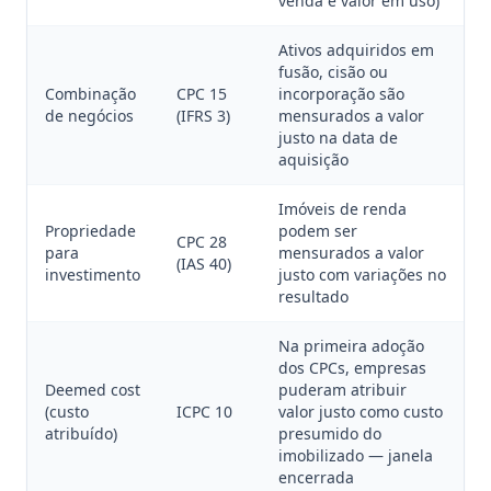
venda e valor em uso)
Ativos adquiridos em
fusão, cisão ou
Combinação
CPC 15
incorporação são
de negócios
(IFRS 3)
mensurados a valor
justo na data de
aquisição
Imóveis de renda
Propriedade
podem ser
CPC 28
para
mensurados a valor
(IAS 40)
investimento
justo com variações no
resultado
Na primeira adoção
dos CPCs, empresas
Deemed cost
puderam atribuir
(custo
ICPC 10
valor justo como custo
atribuído)
presumido do
imobilizado — janela
encerrada