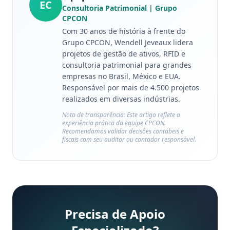
EC
Consultoria Patrimonial
| Grupo
CPCON
Com 30 anos de história à frente do
Grupo CPCON, Wendell Jeveaux lidera
projetos de gestão de ativos, RFID e
consultoria patrimonial para grandes
empresas no Brasil, México e EUA.
Responsável por mais de 4.500 projetos
realizados em diversas indústrias.
Nota de transparência: Este artigo reflete a
experiência prática da equipe CPCON.
Recomendamos validar decisões contábeis e
fiscais com seu auditor ou contador responsável.
Precisa de Apoio