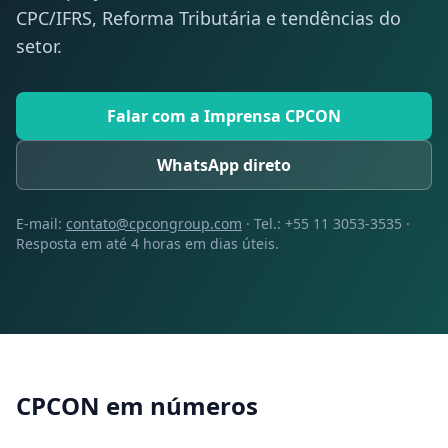
CPC/IFRS, Reforma Tributária e tendências do
setor.
Falar com a Imprensa CPCON
WhatsApp direto
E-mail:
contato@cpcongroup.com
· Tel.:
+55 11 3053-3535
·
Resposta em até 4 horas em dias úteis.
CPCON em números