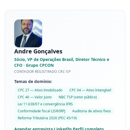
Andre Gonçalves
Sócio, VP de Operações Brasil, Diretor Técnico e
CFO
· Grupo CPCON
CONTADOR REGISTRADO CRC-SP
Temas de domínio:
CPC 27 — Ativo Imobilizado
CPC 04 — Ativo Intangível
CPC 46 — Valor Justo
NBC TSP (setor público)
Lei 11.638/07 e convergência IFRS
Conformidade fiscal LISR/IRPJ
Auditoria de ativos fixos
Reforma Tributária 2026 (PEC 45/19)
Agendar entrevista
LinkedIn
Perfil completo
·
·