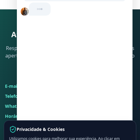
Atendimento direto à imprensa
Resposta em até 4 horas em dias úteis. Para deadlines
apertados, use WhatsApp ou ligue diretamente. Nosso
time avalia cada solicitação e conecta com o
especialista certo.
E-mail:
contato@cpcongroup.com
Telefone:
+55 11 3053-3535
WhatsApp:
+55 11 96288-5969
Horário:
9h-18h BRT, segunda a sexta. Atendimento de
emergência fora desse horário mediante mensagem
WhatsApp.
Privacidade & Cookies
Utilizamos cookies para melhorar sua experiência. Ao clicar em