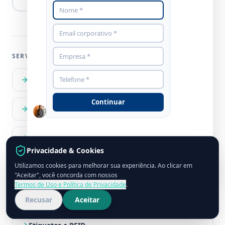
SERVIÇOS CPCON RELACIONADOS
Inventário Patrimonial
Continuar
Inventário de Ativos Fixos
Controle Patrimonial
Privacidade & Cookies
Utilizamos cookies para melhorar sua experiência. Ao clicar em
Avaliação de Ativos
grupocpcon.com
"Aceitar", você concorda com nossos
Termos de Uso e Política de Privacidade
.
Gestão Patrimonial
Recusar
Aceitar