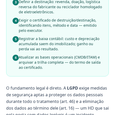
Definir a destinação: revenda, doação, logística
3
reversa do fabricante ou reciclador homologado
de eletroeletrônicos.
Exigir o certificado de destruição/destinação,
4
identificando itens, método e data — emitido
pelo executor.
Registrar a baixa contábil: custo e depreciação
5
acumulada saem do imobilizado; ganho ou
perda vai ao resultado.
Atualizar as bases operacionais (CMDB/ITAM) e
6
arquivar a trilha completa — do termo de saída
ao certificado.
O fundamento legal é direto. A
LGPD
exige medidas
de segurança aptas a proteger os dados pessoais
durante todo o tratamento (art. 46) e a eliminação
dos dados ao término dele (art. 16) — um HD que sai
pela porta com dados legíveis é um incidente