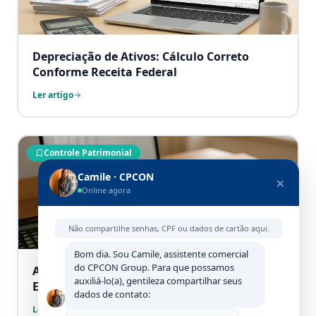
Depreciação de Ativos: Cálculo Correto
Conforme Receita Federal
Ler artigo
Controle Patrimonial
Camile · CPCON
×
Online agora
Não compartilhe senhas, CPF ou dados de cartão aqui.
Bom dia. Sou Camile, assistente comercial
do CPCON Group. Para que possamos
Ativos Fantasmas: Como Identificar e
auxiliá-lo(a), gentileza compartilhar seus
Eliminar
dados de contato:
Ler artigo