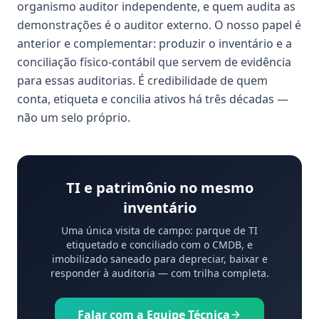
organismo auditor independente, e quem audita as
demonstrações é o auditor externo. O nosso papel é
anterior e complementar: produzir o inventário e a
conciliação físico-contábil que servem de evidência
para essas auditorias. É credibilidade de quem
conta, etiqueta e concilia ativos há três décadas —
não um selo próprio.
TI e patrimônio no mesmo
inventário
Uma única visita de campo: parque de TI
etiquetado e conciliado com o CMDB, e
imobilizado saneado para depreciar, baixar e
responder à auditoria — com trilha completa.
Falar com a Equipe Técnica