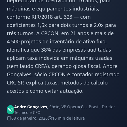
depreciação de 10% (vida útil 10 anos) para
máquinas e equipamentos industriais,
conforme RIR/2018 art. 323 — com
coeficientes 1,5x para dois turnos e 2,0x para
três turnos. A CPCON, em 21 anos e mais de
4.500 projetos de inventário de ativo fixo,
identifica que 38% das empresas auditadas
aplicam taxa indevida em máquinas usadas
(sem laudo CREA), gerando glosa fiscal. Andre
Gonçalves, sócio CPCON e contador registrado
CRC-SP, explica taxas, métodos de cálculo
aceitos e como evitar autuação.
Andre Gonçalves
,
Sócio, VP Operações Brasil, Diretor
WJ
Técnico e CFO
08 de Janeiro, 2026
16 min
de leitura