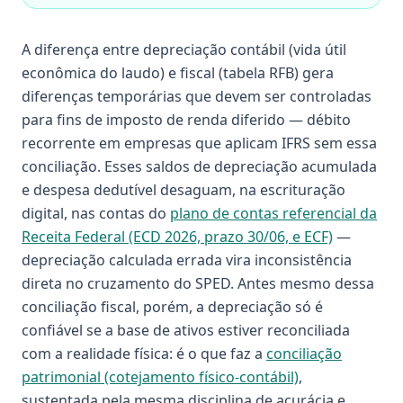
A diferença entre depreciação contábil (vida útil
econômica do laudo) e fiscal (tabela RFB) gera
diferenças temporárias que devem ser controladas
para fins de imposto de renda diferido — débito
recorrente em empresas que aplicam IFRS sem essa
conciliação. Esses saldos de depreciação acumulada
e despesa dedutível desaguam, na escrituração
digital, nas contas do
plano de contas referencial da
Receita Federal (ECD 2026, prazo 30/06, e ECF)
—
depreciação calculada errada vira inconsistência
direta no cruzamento do SPED. Antes mesmo dessa
conciliação fiscal, porém, a depreciação só é
confiável se a base de ativos estiver reconciliada
com a realidade física: é o que faz a
conciliação
patrimonial (cotejamento físico-contábil)
,
sustentada pela mesma disciplina de acurácia e