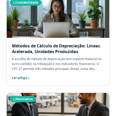
Contabilidade
Métodos de Cálculo de Depreciação: Linear,
Acelerada, Unidades Produzidas
A escolha do método de depreciação tem impacto material no
lucro contábil, na tributação e nos indicadores financeiros. O
CPC 27 permite três métodos principais (linear, soma dos
dígitos, unidades produzidas), enquanto a Receita Federal
Ler artigo
estabelece taxas próprias com possibilidade de aceleração em
casos específicos. Este guia explica cada método com fórmulas,
exemplos numéricos, critérios de escolha e o tratamento das
diferenças entre depreciação contábil e fiscal no LALUR/ECF.
Normativo