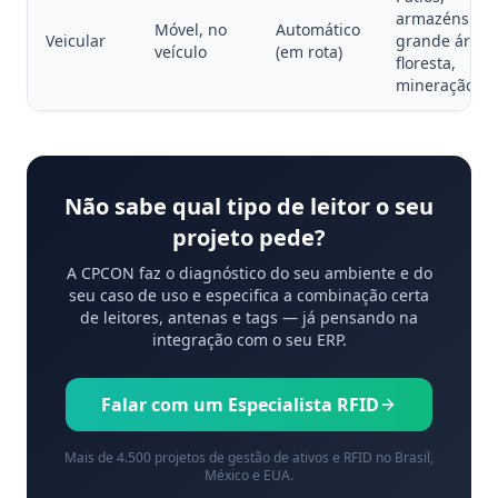
armazéns de
Móvel, no
Automático
Veicular
grande área,
veículo
(em rota)
floresta,
mineração
Não sabe qual tipo de leitor o seu
projeto pede?
A CPCON faz o diagnóstico do seu ambiente e do
seu caso de uso e especifica a combinação certa
de leitores, antenas e tags — já pensando na
integração com o seu ERP.
Falar com um Especialista RFID
Mais de 4.500 projetos de gestão de ativos e RFID no Brasil,
México e EUA.