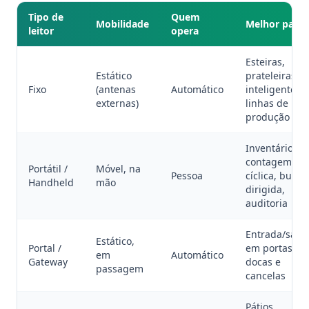
Tipo de
Quem
Mobilidade
Melhor para
leitor
opera
Esteiras,
Estático
prateleiras
Fixo
(antenas
Automático
inteligentes,
externas)
linhas de
produção
Inventário,
contagem
Portátil /
Móvel, na
Pessoa
cíclica, busca
Handheld
mão
dirigida,
auditoria
Entrada/saíd
Estático,
Portal /
em portas,
em
Automático
Gateway
docas e
passagem
cancelas
Pátios,