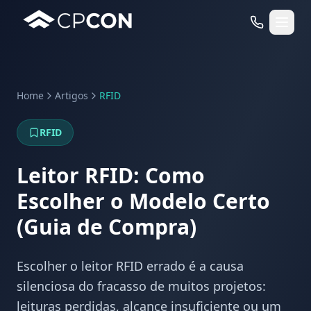
Home
Artigos
RFID
Serviços
RFID
Casos de Uso RFID
Leitor RFID: Como
Escolher o Modelo Certo
(Guia de Compra)
Escolher o leitor RFID errado é a causa
silenciosa do fracasso de muitos projetos:
leituras perdidas, alcance insuficiente ou um
WhatsApp
Fale Conosco