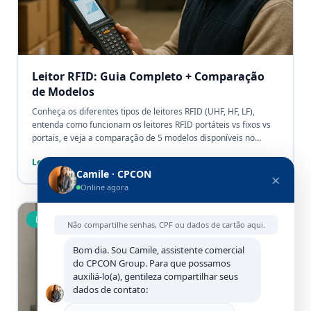
Leitor RFID: Guia Completo + Comparação
de Modelos
Conheça os diferentes tipos de leitores RFID (UHF, HF, LF),
entenda como funcionam os leitores RFID portáteis vs fixos vs
portais, e veja a comparação de 5 modelos disponíveis no
mercado brasileiro para projetos de gestão patrimonial.
Ler artigo
Camile · CPCON
×
Online agora
Tecnologia RFID
Não compartilhe senhas, CPF ou dados de cartão aqui.
Bom dia. Sou Camile, assistente comercial
do CPCON Group. Para que possamos
auxiliá-lo(a), gentileza compartilhar seus
dados de contato: