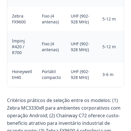
Zebra
Fixo (4
UHF (902-
A
5-12 m
FX9600
antenas)
928 MHz)
fi
Impinj
Fixo (4
UHF (902-
A
R420 /
5-12 m
antenas)
928 MHz)
fi
R700
Honeywell
Portátil
UHF (902-
8
3-6 m
IH40
compacto
928 MHz)
c
Critérios práticos de seleção entre os modelos: (1)
Zebra MC3330xR para ambientes corporativos com
operação Android; (2) Chainway C72 oferece custo-
benefício atrativo para inventário industrial de
grande porte; (3) Zebra FX9600 é referência em