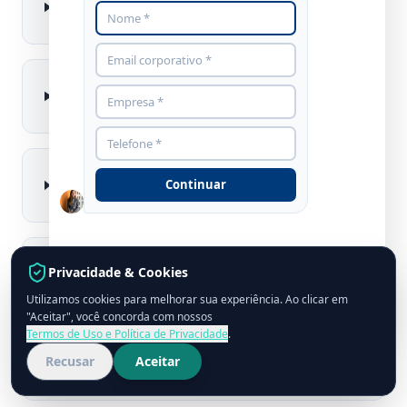
HF e LF?
Qual o alcance máximo de um leitor
RFID?
Leitor RFID funciona em ambiente
Continuar
com muito metal?
Quanto custa um leitor RFID portátil
Privacidade & Cookies
profissional?
Utilizamos cookies para melhorar sua experiência. Ao clicar em
grupocpcon.com
"Aceitar", você concorda com nossos
Termos de Uso e Política de Privacidade
.
É obrigatória homologação Anatel
Recusar
Aceitar
para usar leitor RFID no Brasil?