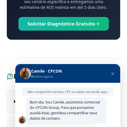
seu cenário específico e entregamos uma
estimativa de ROI realista em até 5 dias úteis.
Solicitar Diagnóstico Gratuito
Camile · CPCON
×
Perguntas Frequentes
Online agora
Não compartilhe senhas, CPF ou dados de cartão aqui.
Qual o melhor leitor RFID brasileiro
Bom dia. Sou Camile, assistente comercial
2026?
do CPCON Group. Para que possamos
auxiliá-lo(a), gentileza compartilhar seus
dados de contato:
Qual a diferença entre leitor RFID UHF,