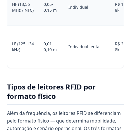
HF (13,56
0,05-
R$ 1k-
Individual
MHz / NFC)
0,15 m
8k
LF (125-134
0,01-
R$ 2k-
Individual lenta
kHz)
0,10 m
8k
Tipos de leitores RFID por
formato físico
Além da frequência, os leitores RFID se diferenciam
pelo formato físico — que determina mobilidade,
automação e cenário operacional. Os três formatos