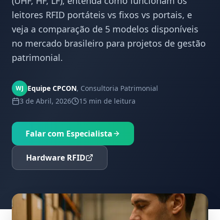
(UHF, HF, LF), entenda como funcionam os
leitores RFID portáteis vs fixos vs portais, e
veja a comparação de 5 modelos disponíveis
no mercado brasileiro para projetos de gestão
patrimonial.
Equipe CPCON
,
Consultoria Patrimonial
WJ
3 de Abril, 2026
15 min
de leitura
Falar com Especialista
Hardware RFID