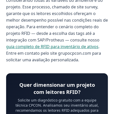
considerando todas as variáveis do ambiente e do
projeto. Esse processo, chamado de site survey,
garante que os leitores escolhidos ofereçam o
melhor desempenho possível nas condições reais de
operação. Para entender o cenário completo do
projeto RFID — desde a escolha das tags até a
integração com SAP/Protheus — consulte nosso
guia completo de RFID para inventário de ativos
.
Entre em contato pelo site grupocpcon.com para
solicitar uma avaliação personalizada.
Quer dimensionar um projeto
com leitores RFID?
Solicite um diagnóstico gratuito com a equipe
técnica CPCON. Analisamos seu inventário atual,
recomendamos os leitores RFID adequados para