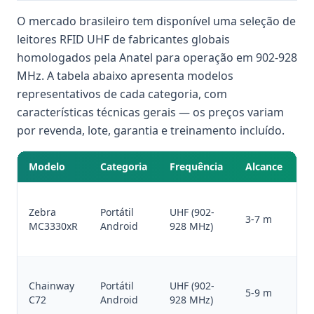
O mercado brasileiro tem disponível uma seleção de
leitores RFID UHF de fabricantes globais
homologados pela Anatel para operação em 902-928
MHz. A tabela abaixo apresenta modelos
representativos de cada categoria, com
características técnicas gerais — os preços variam
por revenda, lote, garantia e treinamento incluído.
Modelo
Categoria
Frequência
Alcance
B
Zebra
Portátil
UHF (902-
8
3-7 m
MC3330xR
Android
928 MHz)
c
Chainway
Portátil
UHF (902-
1
5-9 m
C72
Android
928 MHz)
c