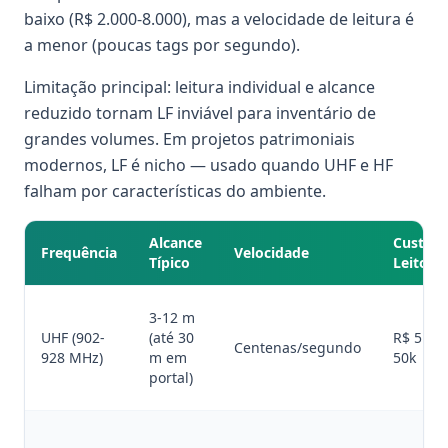
baixo (R$ 2.000-8.000), mas a velocidade de leitura é
a menor (poucas tags por segundo).
Limitação principal: leitura individual e alcance
reduzido tornam LF inviável para inventário de
grandes volumes. Em projetos patrimoniais
modernos, LF é nicho — usado quando UHF e HF
falham por características do ambiente.
Alcance
Custo
Frequência
Velocidade
Típico
Leitor
3-12 m
UHF (902-
(até 30
R$ 5k-
Centenas/segundo
928 MHz)
m em
50k
portal)