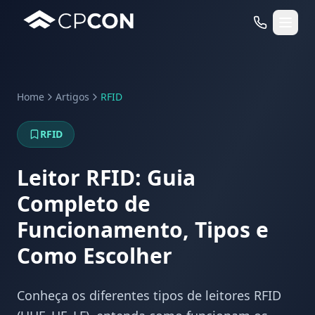
Home
Artigos
RFID
Serviços
RFID
Casos de Uso RFID
Leitor RFID: Guia
Completo de
Funcionamento, Tipos e
Como Escolher
Conheça os diferentes tipos de leitores RFID
WhatsApp
Fale Conosco