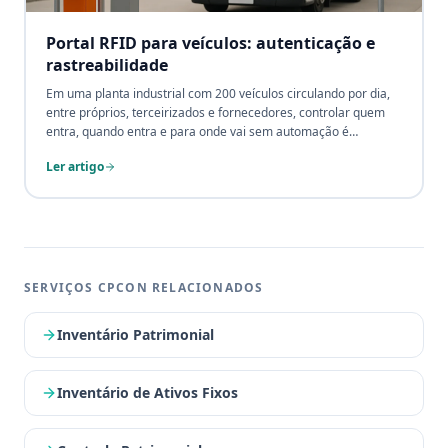
Portal RFID para veículos: autenticação e
rastreabilidade
Em uma planta industrial com 200 veículos circulando por dia,
entre próprios, terceirizados e fornecedores, controlar quem
entra, quando entra e para onde vai sem automação é
impossível. O Portal RFID veicular transforma essa
Ler artigo
complexidade em dados precisos: cada veículo identificado em
milissegundos, sem filas, sem papel e sem intervenção
humana.
SERVIÇOS CPCON RELACIONADOS
Inventário Patrimonial
Inventário de Ativos Fixos