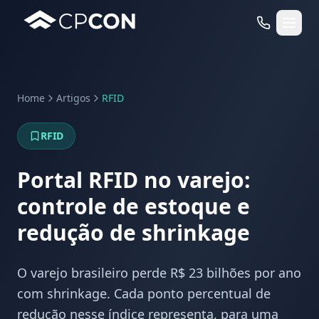
Home
Artigos
RFID
Serviços
RFID
Casos de Uso RFID
Portal RFID no varejo:
controle de estoque e
redução de shrinkage
O varejo brasileiro perde R$ 23 bilhões por ano
com shrinkage. Cada ponto percentual de
redução nesse índice representa, para uma
WhatsApp
Fale Conosco