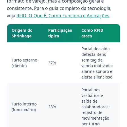
formato de varejo, mas a composição geral é
consistente. Para o guia completo da tecnologia,
veja
RFID: O Que É, Como Funciona e Aplicações
.
Origem do
Participação
Como RFID
Im
Shrinkage
típica
ataca
or
Portal de saída
detecta itens
Re
Furto externo
sem tag de
37%
50
(cliente)
venda inativada;
po
alarme sonoro e
alerta silencioso
Portal nos
vestiários e
Re
saída de
6
Furto interno
28%
colaboradores;
ef
(funcionário)
registro de
di
movimentação
de
por turno