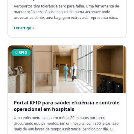
Aeroportos têm tolerância zero para falha. Uma ferramenta de
manutenção aeronáutica esquecida numa aeronave pode
provocar acidente; uma bagagem extraviada representa não
apenas custo, representa quebra de confiança com o
Ler artigo
passageiro. O Portal RFID transforma a visibilidade operacional
de aeroportos com rastreamento em tempo real de cada ativo
crítico.
RFID
Portal RFID para saúde: eficiência e controle
operacional em hospitais
Uma enfermeira gasta em média 20 minutos por turno
procurando equipamentos. Em um hospital com 800 leitos, são
mais de 400 horas de tempo assistencial perdido por dia. O