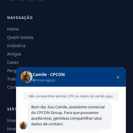
NAVEGAÇÃO
Home
Quem Somos
Indústria
Artigos
Cases
Perguntas Frequentes
Camile · CPCON
×
Trabalhe Conosco
Online agora
Contato
Não compartilhe senhas, CPF ou dados de cartão aqui.
Bom dia. Sou Camile, assistente comercial
SERVIÇOS
do CPCON Group. Para que possamos
auxiliá-lo(a), gentileza compartilhar seus
Inventário Patrimonial
dados de contato:
Inventário de Ativos Fixos