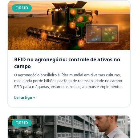
RFID
RFID no agronegócio: controle de ativos no
campo
O agronegócio brasileiro é líder mundial em diversas culturas,
mas ainda perde bilhões por falta de rastreabilidade no campo.
RFID para máquinas, insumos em silos, animais e implementos,
com cases reais e métricas de redução de perdas em usinas de
Ler artigo
cana, pecuária e grãos.
RFID