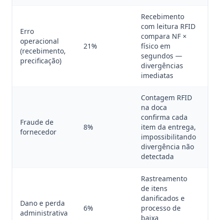
Recebimento
com leitura RFID
Erro
El
compara NF ×
operacional
85
21%
físico em
(recebimento,
er
segundos —
precificação)
re
divergências
imediatas
Contagem RFID
na doca
confirma cada
Ev
Fraude de
8%
item da entrega,
im
fornecedor
impossibilitando
ca
divergência não
detectada
Rastreamento
de itens
Re
danificados e
Dano e perda
au
6%
processo de
administrativa
ca
baixa