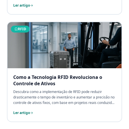
Portal RFID elimina esse problema, e junto com ele, as perdas
Ler artigo
de medicamentos de alto custo, os prontuários extraviados e a
incerteza sobre onde cada ativo está.
RFID
Como a Tecnologia RFID Revoluciona o
Controle de Ativos
Descubra como a implementação de RFID pode reduzir
drasticamente o tempo de inventário e aumentar a precisão no
controle de ativos fixos, com base em projetos reais conduzidos
pelo Grupo CPCON.
Ler artigo