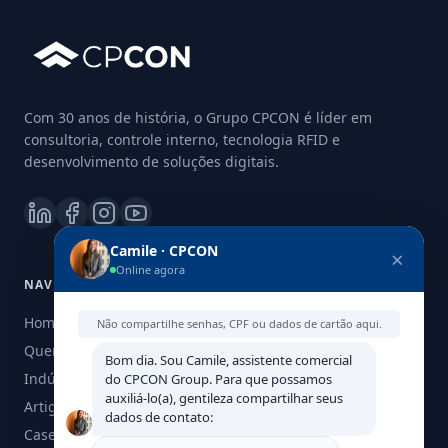
Com 30 anos de história, o Grupo CPCON é líder em
consultoria, controle interno, tecnologia RFID e
desenvolvimento de soluções digitais.
Camile · CPCON
×
Online agora
NAVEGAÇÃO
Home
Não compartilhe senhas, CPF ou dados de cartão aqui.
Quem Somos
Bom dia. Sou Camile, assistente comercial
Indústria
do CPCON Group. Para que possamos
auxiliá-lo(a), gentileza compartilhar seus
Artigos
dados de contato:
Cases