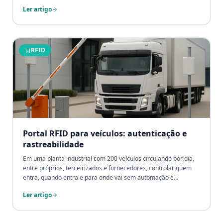
Ler artigo
RFID
Portal RFID para veículos: autenticação e
rastreabilidade
Em uma planta industrial com 200 veículos circulando por dia,
entre próprios, terceirizados e fornecedores, controlar quem
entra, quando entra e para onde vai sem automação é
impossível. O Portal RFID veicular transforma essa
Ler artigo
complexidade em dados precisos: cada veículo identificado em
milissegundos, sem filas, sem papel e sem intervenção
humana.