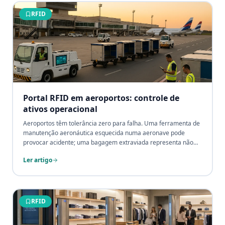
RFID
Portal RFID em aeroportos: controle de
ativos operacional
Aeroportos têm tolerância zero para falha. Uma ferramenta de
manutenção aeronáutica esquecida numa aeronave pode
provocar acidente; uma bagagem extraviada representa não
apenas custo, representa quebra de confiança com o
Ler artigo
passageiro. O Portal RFID transforma a visibilidade operacional
de aeroportos com rastreamento em tempo real de cada ativo
crítico.
RFID