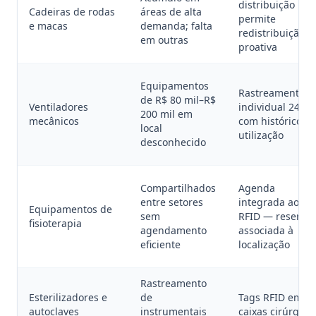
distribuição
Cadeiras de rodas
áreas de alta
permite
e macas
demanda; falta
redistribuição
em outras
proativa
Equipamentos
Rastreamento
de R$ 80 mil–R$
Ventiladores
individual 24/7
200 mil em
mecânicos
com histórico d
local
utilização
desconhecido
Compartilhados
Agenda
entre setores
integrada ao
Equipamentos de
sem
RFID — reserva
fisioterapia
agendamento
associada à
eficiente
localização
Rastreamento
Esterilizadores e
de
Tags RFID em
autoclaves
instrumentais
caixas cirúrgica