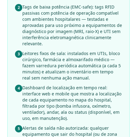
Tags de baixa potência (EMC-safe): tags RFID
2
passivas com potência de operação compatível
com ambientes hospitalares — testadas e
aprovadas para uso próximo a equipamentos de
diagnóstico por imagem (MRI, raio-X) e UTI sem
interferência eletromagnética clinicamente
relevante.
Leitores fixos de sala: instalados em UTIs, bloco
3
cirúrgico, farmácia e almoxarifado médico —
fazem varredura periódica automática (a cada 5
minutos) e atualizam o inventário em tempo
real sem nenhuma ação manual.
Dashboard de localização em tempo real:
4
interface web e mobile que mostra a localização
de cada equipamento no mapa do hospital,
filtrada por tipo (bomba infusora, oxímetro,
ventilador), andar, ala ou status (disponível, em
uso, em manutenção).
Alertas de saída não autorizada: qualquer
5
equipamento que sair do hospital (ou de zona