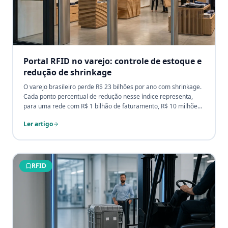
Portal RFID no varejo: controle de estoque e
redução de shrinkage
O varejo brasileiro perde R$ 23 bilhões por ano com shrinkage.
Cada ponto percentual de redução nesse índice representa,
para uma rede com R$ 1 bilhão de faturamento, R$ 10 milhões
de margem recuperada. O Portal RFID é a única tecnologia que
Ler artigo
ataca simultaneamente os três vetores de perda: furto externo,
furto interno e erro operacional.
RFID