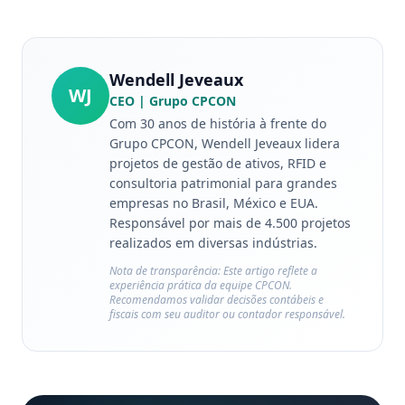
Wendell Jeveaux
WJ
CEO
| Grupo CPCON
Com 30 anos de história à frente do
Grupo CPCON, Wendell Jeveaux lidera
projetos de gestão de ativos, RFID e
consultoria patrimonial para grandes
empresas no Brasil, México e EUA.
Responsável por mais de 4.500 projetos
realizados em diversas indústrias.
Nota de transparência: Este artigo reflete a
experiência prática da equipe CPCON.
Recomendamos validar decisões contábeis e
fiscais com seu auditor ou contador responsável.