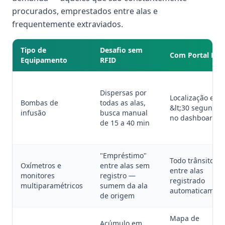
procurados, emprestados entre alas e
frequentemente extraviados.
Tipo de
Desafio sem
Com Portal RFI
Equipamento
RFID
Dispersas por
Localização em
Bombas de
todas as alas,
&lt;30 segundos
infusão
busca manual
no dashboard
de 15 a 40 min
"Empréstimo"
Todo trânsito
Oxímetros e
entre alas sem
entre alas
monitores
registro —
registrado
multiparamétricos
sumem da ala
automaticamen
de origem
Mapa de
Acúmulo em