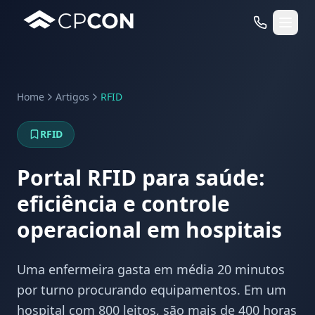
Home
Artigos
RFID
Serviços
RFID
Casos de Uso RFID
Portal RFID para saúde:
eficiência e controle
operacional em hospitais
Uma enfermeira gasta em média 20 minutos
por turno procurando equipamentos. Em um
hospital com 800 leitos, são mais de 400 horas
WhatsApp
Fale Conosco