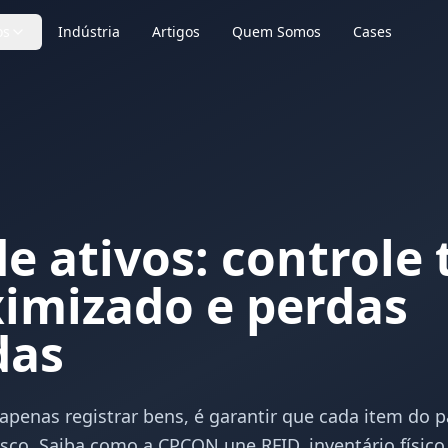
os
Indústria
Artigos
Quem Somos
Cases
e ativos: controle 
imizado e perdas
das
apenas registrar bens, é garantir que cada item do p
isco. Saiba como a CPCON une RFID, inventário físico