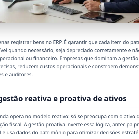
enas registrar bens no ERP. É garantir que cada item do pat
ível quando necessário, seja depreciado corretamente e nã
l, operacional ou financeiro. Empresas que dominam a gestão
recisas, reduzem custos operacionais e constroem demonst
es e auditores.
gestão reativa e proativa de ativos
inda opera no modelo reativo: só se preocupa com o ativo
o fiscal. A gestão proativa inverte essa lógica, antecipa 
 e usa dados do patrimônio para otimizar decisões estraté