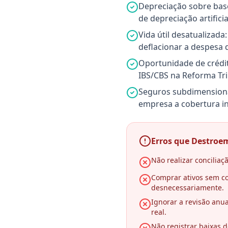
Depreciação sobre base
de depreciação artificia
Vida útil desatualizada
deflacionar a despesa 
Oportunidade de crédit
IBS/CBS na Reforma Tri
Seguros subdimensiona
empresa a cobertura in
Erros que Destroem
Não realizar concilia
Comprar ativos sem co
desnecessariamente.
Ignorar a revisão anua
real.
Não registrar baixas d