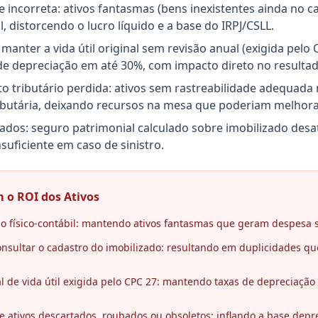
 incorreta: ativos fantasmas (bens inexistentes ainda no 
l, distorcendo o lucro líquido e a base do IRPJ/CSLL.
: manter a vida útil original sem revisão anual (exigida pelo 
de depreciação em até 30%, com impacto direto no resultad
o tributário perdida: ativos sem rastreabilidade adequada
butária, deixando recursos na mesa que poderiam melhorar 
dos: seguro patrimonial calculado sobre imobilizado desa
suficiente em caso de sinistro.
 o ROI dos Ativos
ção físico-contábil: mantendo ativos fantasmas que geram despesa 
nsultar o cadastro do imobilizado: resultando em duplicidades qu
l de vida útil exigida pelo CPC 27: mantendo taxas de depreciação
e ativos descartados, roubados ou obsoletos: inflando a base deprec