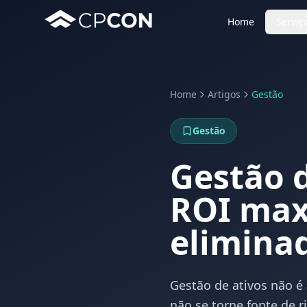
Home
Serviç
Home
Artigos
Gestão
Gestão
Gestão d
ROI max
elimina
Gestão de ativos não é 
não se torne fonte de r