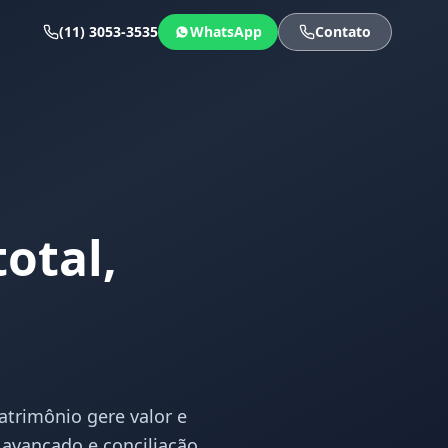
(11) 3053-3535
WhatsApp
Contato
total,
atrimônio gere valor e
 avançado e conciliação