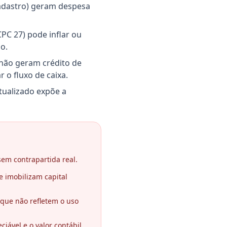
cadastro) geram despesa
CPC 27) pode inflar ou
o.
 não geram crédito de
o fluxo de caixa.
tualizado expõe a
sem contrapartida real.
e imobilizam capital
 que não refletem o uso
iável e o valor contábil