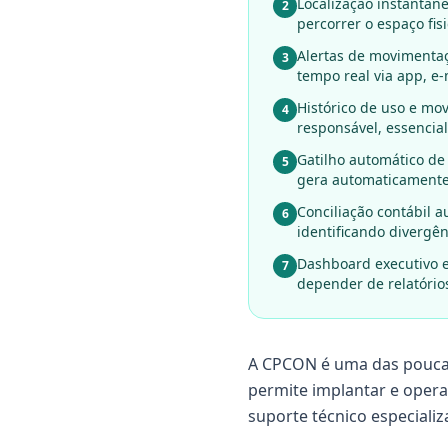
Localização instantân
2
percorrer o espaço fis
Alertas de movimentaç
3
tempo real via app, e
Histórico de uso e mo
4
responsável, essencial 
Gatilho automático de
5
gera automaticamente
Conciliação contábil 
6
identificando divergên
Dashboard executivo e
7
depender de relatóri
A CPCON é uma das poucas 
permite implantar e opera
suporte técnico especiali