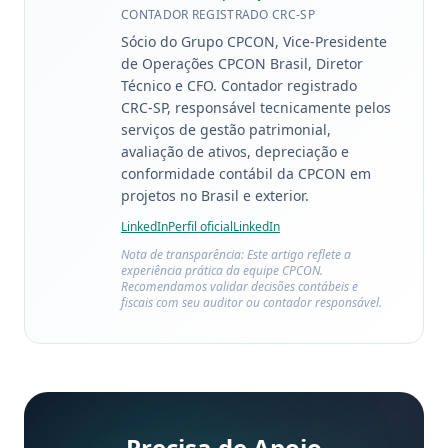
CONTADOR REGISTRADO CRC-SP
Sócio do Grupo CPCON, Vice-Presidente
de Operações CPCON Brasil, Diretor
Técnico e CFO. Contador registrado
CRC-SP, responsável tecnicamente pelos
serviços de gestão patrimonial,
avaliação de ativos, depreciação e
conformidade contábil da CPCON em
projetos no Brasil e exterior.
LinkedIn
Perfil oficial
LinkedIn
Nota de transparência: Este artigo reflete a
experiência prática da equipe CPCON.
Recomendamos validar decisões contábeis e
fiscais com seu auditor ou contador responsável.
Precisa de Apoio