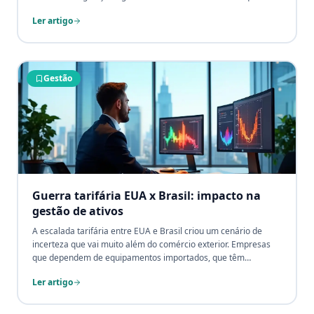
gera contingências regulatórias, impacta tarifas e compromete
Ler artigo
o retorno de concessões inteiras.
Gestão
Guerra tarifária EUA x Brasil: impacto na
gestão de ativos
A escalada tarifária entre EUA e Brasil criou um cenário de
incerteza que vai muito além do comércio exterior. Empresas
que dependem de equipamentos importados, que têm
contratos denominados em dólar ou que precisam repor ativos
Ler artigo
com componentes vindos de fora enfrentam pressão
simultânea de câmbio, custo de reposição e revisão de CAPEX.
A resposta começa com uma base patrimonial sólida e bem