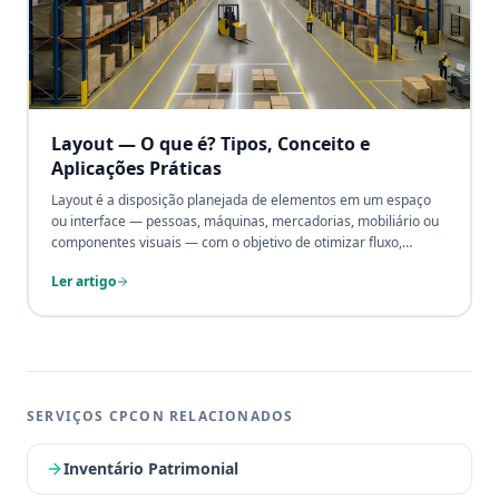
Layout — O que é? Tipos, Conceito e
Aplicações Práticas
Layout é a disposição planejada de elementos em um espaço
ou interface — pessoas, máquinas, mercadorias, mobiliário ou
componentes visuais — com o objetivo de otimizar fluxo,
produtividade e experiência. Da fábrica ao site, do armazém ao
Ler artigo
escritório, o layout certo reduz custos, acelera processos e
elimina desperdícios invisíveis.
SERVIÇOS CPCON RELACIONADOS
Inventário Patrimonial