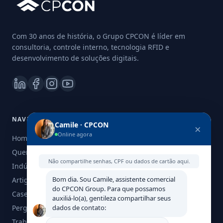
Com 30 anos de história, o Grupo CPCON é líder em
consultoria, controle interno, tecnologia RFID e
desenvolvimento de soluções digitais.
NAVEGAÇÃO
Camile · CPCON
×
Online agora
Home
Quem Somos
Não compartilhe senhas, CPF ou dados de cartão aqui.
Indústria
Bom dia. Sou Camile, assistente comercial
Artigos
do CPCON Group. Para que possamos
Cases
auxiliá-lo(a), gentileza compartilhar seus
Perguntas Frequentes
dados de contato:
Trabalhe Conosco