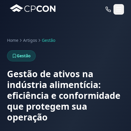
Home
Artigos
Gestão
Serviços
Gestão
Casos de Uso RFID
Gestão de ativos na
indústria alimentícia:
eficiência e conformidade
que protegem sua
operação
WhatsApp
Fale Conosco