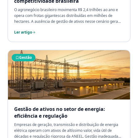
competitividade brasileira
O agronegócio brasileiro movimenta R$ 2,4 trilhões ao ano e
opera com frotas gigantescas distribuídas em milhões de
hectares. A ausência de gestão de ativos nesse cenário gera
perdas de produtividade invisíveis, manutenção reativa e
Ler artigo
depreciação incorreta que corroem a margem. Veja como o
RFID e sistemas integrados mudam esse jogo no campo.
Gestão
Gestão de ativos no setor de energia:
eficiência e regulação
Empresas de geração, transmissão e distribuição de energia
elétrica operam com ativos de altíssimo valor, vida útil de
décadas e regulação rigorosa da ANEEL. Gestão inadequada