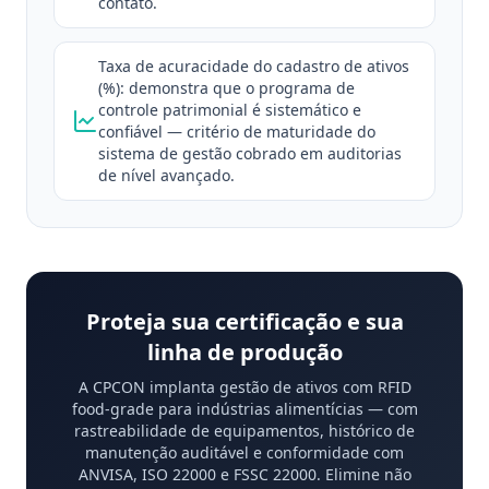
contato.
Taxa de acuracidade do cadastro de ativos
(%): demonstra que o programa de
controle patrimonial é sistemático e
confiável — critério de maturidade do
sistema de gestão cobrado em auditorias
de nível avançado.
Proteja sua certificação e sua
linha de produção
A CPCON implanta gestão de ativos com RFID
food-grade para indústrias alimentícias — com
rastreabilidade de equipamentos, histórico de
manutenção auditável e conformidade com
ANVISA, ISO 22000 e FSSC 22000. Elimine não