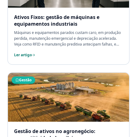
Ativos Fixos: gestão de máquinas e
equipamentos industriais
Máquinas e equipamentos parados custam caro, em produção
perdida, manutenção emergencial e depreciação acelerada.
Veja como RFID e manutenção preditiva antecipam falhas, e
como um inventário técnico confiável sustenta decisões de
Ler artigo
CAPEX, seguros e planejamento de overhaul.
Gestão
Gestão de ativos no agronegócio: