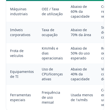
Abaixo de
Conso
Máquinas
OEE / Taxa
60% da
realo
industriais
de utilização
capacidade
vend
Sublo
Imóveis
Taxa de
Abaixo de
devol
corporativos
ocupação
70% da área
conso
Km/mês e
Abaixo de
Reduz
Frota de
dias
50% do uso
ou
veículos
operacionais
esperado
comp
Uso de
Abaixo de
Virtua
Equipamentos
CPU/licenças
40% da
conso
de TI
ativas
capacidade
desca
Comp
Frequência
Ferramentas
Usada menos
entre
de uso
especiais
de 1x/mês
unid
mensal
vend