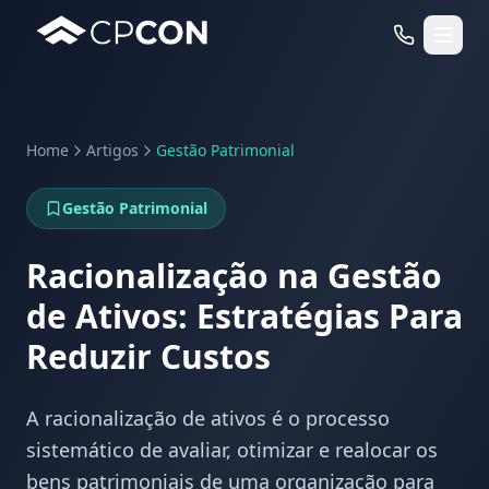
Home
Artigos
Gestão Patrimonial
Serviços
Gestão Patrimonial
Casos de Uso RFID
Racionalização na Gestão
de Ativos: Estratégias Para
Reduzir Custos
A racionalização de ativos é o processo
sistemático de avaliar, otimizar e realocar os
bens patrimoniais de uma organização para
WhatsApp
Fale Conosco