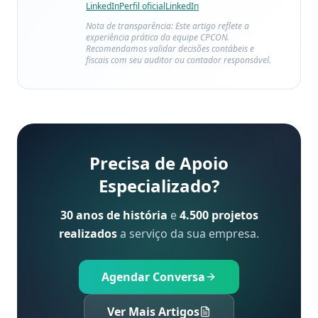
LinkedIn
Perfil oficial
LinkedIn
Nota de transparência: Este artigo reflete a
experiência prática da equipe CPCON.
Recomendamos validar decisões contábeis e
fiscais com seu auditor ou contador responsável.
Precisa de Apoio
Especializado?
30 anos de história
e
4.500 projetos
realizados
a serviço da sua empresa.
Agendar Conversa
Ver Mais Artigos