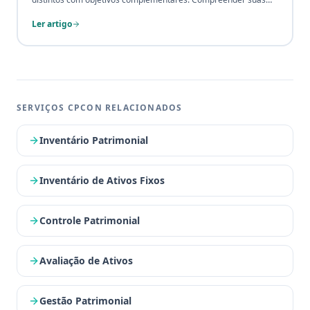
diferenças é essencial para estruturar um controle de ativos
Ler artigo
eficiente e tomar decisões financeiras fundamentadas.
SERVIÇOS CPCON RELACIONADOS
Inventário Patrimonial
Inventário de Ativos Fixos
Controle Patrimonial
Avaliação de Ativos
Gestão Patrimonial