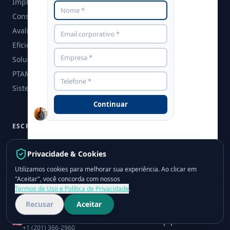
Implantação RFID & IoT
Consultoria Patrimonial
Avaliações de Ativos
Eficiência Energética
Soluções para PMEs
PTAM - Laudo de Avaliação
Sistemas, Softwares e Ferramentas
Continuar
ESCRITÓRIOS GLOBAIS
Brasil
🇧🇷
Marcela Malta
Privacidade & Cookies
+55 (11) 3053-3535
Utilizamos cookies para melhorar sua experiência. Ao clicar em
grupocpcon.com
"Aceitar", você concorda com nossos
México
🇲🇽
Rafael Dias
Termos de Uso e Política de Privacidade
.
+52 55 8957 7776
Recusar
Aceitar
EUA
🇺🇸
Cameron Braid
+1 (201) 366-2960