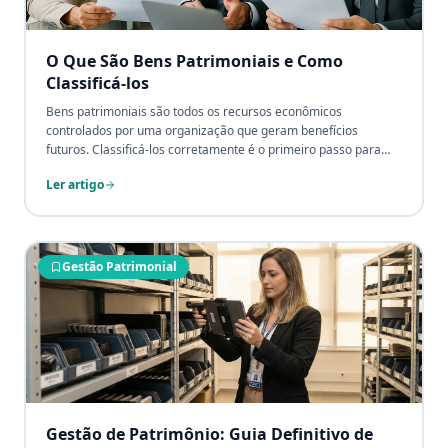
O Que São Bens Patrimoniais e Como
Classificá-los
Bens patrimoniais são todos os recursos econômicos
controlados por uma organização que geram benefícios
futuros. Classificá-los corretamente é o primeiro passo para
uma gestão patrimonial eficiente, em conformidade contábil e
Ler artigo
com impacto direto no balanço patrimonial.
Gestão Patrimonial
Gestão de Patrimônio: Guia Definitivo de