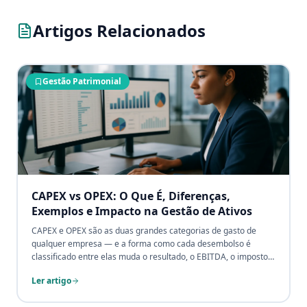
Artigos Relacionados
Gestão Patrimonial
CAPEX vs OPEX: O Que É, Diferenças,
Exemplos e Impacto na Gestão de Ativos
CAPEX e OPEX são as duas grandes categorias de gasto de
qualquer empresa — e a forma como cada desembolso é
classificado entre elas muda o resultado, o EBITDA, o imposto a
pagar e a leitura que investidores e auditores fazem da
Ler artigo
companhia. Confundir CAPEX (investimento em ativos de longa
duração que se capitaliza no balanço) com OPEX (despesa