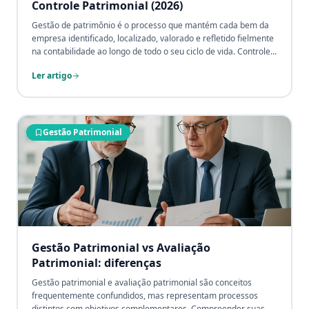
Controle Patrimonial (2026)
Gestão de patrimônio é o processo que mantém cada bem da
empresa identificado, localizado, valorado e refletido fielmente
na contabilidade ao longo de todo o seu ciclo de vida. Controle
patrimonial é o seu núcleo operacional. Este guia definitivo
Ler artigo
mostra o que é, as 6 etapas da gestão patrimonial (inventário,
etiquetagem, conciliação, depreciação, reavaliação e baixa), o
comparativo entre controle manual, planilha e software/RFID,
um exemplo de ROI baseado na redução de ativos fantasmas,
seguro e tributos, o papel do sistema de gestão patrimonial e
Gestão Patrimonial
as perguntas mais frequentes — com CTA para a consultoria
patrimonial da CPCON. Por André Gonçalves, sócio CPCON e
contador registrado CRC-SP, com mais de três décadas e 4.500
projetos de campo.
Gestão Patrimonial vs Avaliação
Patrimonial: diferenças
Gestão patrimonial e avaliação patrimonial são conceitos
frequentemente confundidos, mas representam processos
distintos com objetivos complementares. Compreender suas