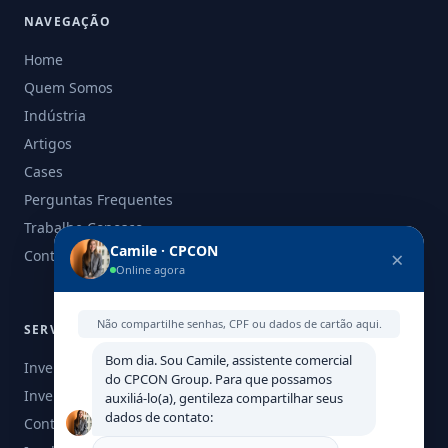
NAVEGAÇÃO
Home
Quem Somos
Indústria
Artigos
Cases
Perguntas Frequentes
Trabalhe Conosco
Camile · CPCON
×
Contato
Online agora
Não compartilhe senhas, CPF ou dados de cartão aqui.
SERVIÇOS
Bom dia. Sou Camile, assistente comercial
Inventário Patrimonial
do CPCON Group. Para que possamos
Inventário de Ativos Fixos
auxiliá-lo(a), gentileza compartilhar seus
dados de contato:
Controle de Estoques