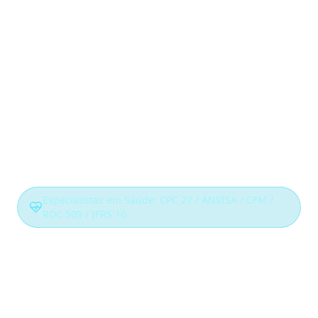
Especialistas em Saúde: CPC 27 / ANVISA / CFM /
RDC 509 / IFRS 16
Gestão de Ativos
para