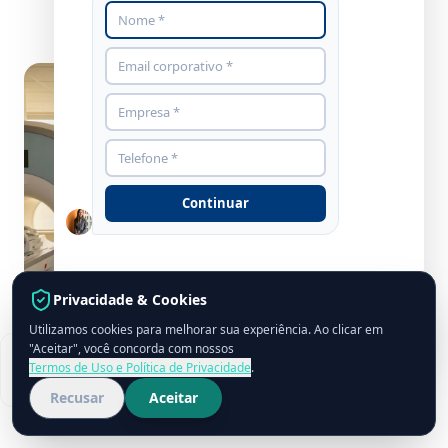
Continuar
Privacidade & Cookies
Utilizamos cookies para melhorar sua experiência. Ao clicar em
grupocpcon.com
"Aceitar", você concorda com nossos
Conformidade ANVISA
Termos de Uso e Política de Privacidade
.
Auditoria Pronta
Recusar
Aceitar