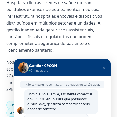
Hospitais, clínicas e redes de saúde operam
portfólios extensos de equipamentos médicos,
infraestrutura hospitalar, enxovais e dispositivos
distribuídos em múltiplos setores e unidades. A
gestão inadequada gera riscos assistenciais,
contábeis, fiscais e regulatórios que podem
comprometer a segurança do paciente e o
licenciamento sanitário.
Nossa solução combina inventário físico
Camile · CPCON
×
especializado, avaliação patrimonial conforme CPC
Online agora
27 e IFRS 16, rastreamento RFID/IoT e conformidade
com as exigências da ANVISA, ANS, Receita Federal,
Não compartilhe senhas, CPF ou dados de cartão aqui.
SPED Fiscal e Reforma Tributária.
Bom dia. Sou Camile, assistente comercial
do CPCON Group. Para que possamos
auxiliá-lo(a), gentileza compartilhar seus
CPC 27
IFRS 16
ANVISA
ANS
CFM
RDC 509
dados de contato:
ONA
JCI
CIAP
SPED