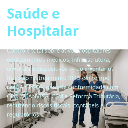
Saúde e
Hospitalar
Controle total sobre ativos hospitalares —
equipamentos médicos, infraestrutura,
enxovais e dispositivos — do inventário
físico ao rastreamento RFID em tempo
real. A CPCON garante conformidade com
CPC 27, ANVISA, CFM e Reforma Tributária,
reduzendo riscos fiscais, contábeis e
regulatórios.