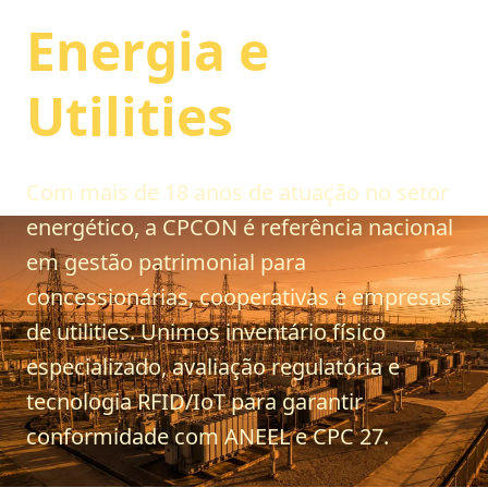
Energia e
Utilities
Com mais de 18 anos de atuação no setor
energético, a CPCON é referência nacional
em gestão patrimonial para
concessionárias, cooperativas e empresas
de utilities. Unimos inventário físico
especializado, avaliação regulatória e
tecnologia RFID/IoT para garantir
conformidade com ANEEL e CPC 27.