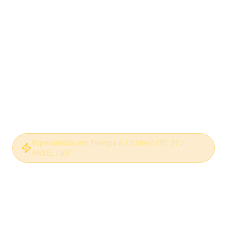
Especialistas em Energia & Utilities: CPC 27 /
ANEEL / IoT
Gestão de Ativos
para