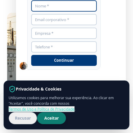
Continuar
Privacidade & Cookies
Utilizamos cookies para melhorar sua experiência. Ao clicar em
Conformidade ANEEL
grupocpcon.com
"Aceitar", você concorda com nossos
Auditoria Pronta
Termos de Uso e Política de Privacidade
.
Recusar
Aceitar