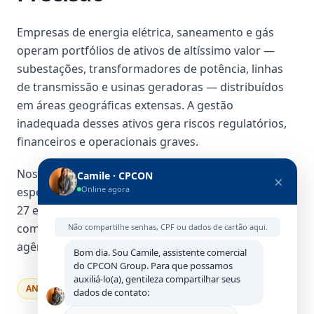
Empresas de energia elétrica, saneamento e gás
operam portfólios de ativos de altíssimo valor —
subestações, transformadores de potência, linhas
de transmissão e usinas geradoras — distribuídos
em áreas geográficas extensas. A gestão
inadequada desses ativos gera riscos regulatórios,
financeiros e operacionais graves.
Nossa solução combina inventário físico
Camile · CPCON
×
Online agora
especializado, avaliação patrimonial conforme CPC
27 e IFRS 16, rastreamento RFID/IoT e conformidade
com as exigências da ANEEL, ANTT e demais
Não compartilhe senhas, CPF ou dados de cartão aqui.
agências reguladoras.
Bom dia. Sou Camile, assistente comercial
do CPCON Group. Para que possamos
auxiliá-lo(a), gentileza compartilhar seus
ANEEL
ANTT
CPC 27
IFRS 16
NR-10
SPED
dados de contato: