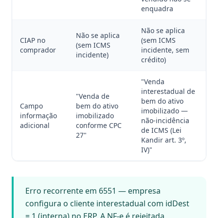
enquadra
Não se aplica
Não se aplica
CIAP no
(sem ICMS
(sem ICMS
comprador
incidente, sem
incidente)
crédito)
"Venda
interestadual de
"Venda de
bem do ativo
Campo
bem do ativo
imobilizado —
informação
imobilizado
não-incidência
adicional
conforme CPC
de ICMS (Lei
27"
Kandir art. 3º,
IV)"
Erro recorrente em 6551 — empresa
configura o cliente interestadual com idDest
= 1 (interna) no ERP. A NF-e é rejeitada