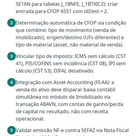
SE16N para tabelas J_1BNFE, J_1BTXIC2): criar
entrada para CFOP 6551 com idDest = 2.
Determinação automática de CFOP via condição
2
que combine: tipo de movimento (venda de
imobilizado), origem/destino (UFs diferentes) e
tipo de material (asset, não material de venda).
Vincular tipo de imposto: ICMS sem cálculo (CST
3
41), PIS/COFINS sem incidência (CST 08), IPI sem
cálculo (CST 53), DIFAL desativado.
Integração com Asset Accounting (FI-AA): a
4
venda do ativo deve disparar baixa contábil
simultânea no módulo de Imobilizado via
transação ABAVN, com contas de ganho/perda
de capital no resultado, não com receita
operacional.
Validar emissão NF-e contra SEFAZ via Nota Fiscal
5