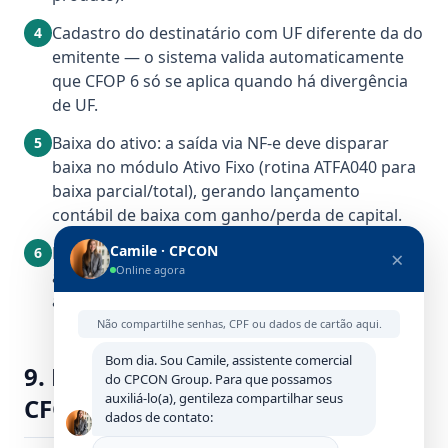
Cadastro do destinatário com UF diferente da do
4
emitente — o sistema valida automaticamente
que CFOP 6 só se aplica quando há divergência
de UF.
Baixa do ativo: a saída via NF-e deve disparar
5
baixa no módulo Ativo Fixo (rotina ATFA040 para
baixa parcial/total), gerando lançamento
contábil de baixa com ganho/perda de capital.
Camile · CPCON
Emissão e transmissão da NF-e com validação
6
×
Online agora
automática de schema CONFAZ, idDest = 2,
ausência de DIFAL.
Não compartilhe senhas, CPF ou dados de cartão aqui.
Bom dia. Sou Camile, assistente comercial
9. Erros recorrentes em NF-e com
do CPCON Group. Para que possamos
auxiliá-lo(a), gentileza compartilhar seus
CFOP 6551
dados de contato: