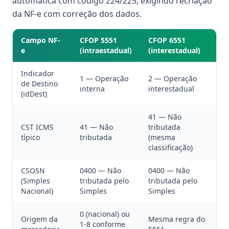
automática com código 224/225, exigindo recriação
da NF-e com correção dos dados.
Campo NF-
CFOP 5551
CFOP 6551
e
(intraestadual)
(interestadual)
Indicador
1 — Operação
2 — Operação
de Destino
interna
interestadual
(idDest)
41 — Não
CST ICMS
41 — Não
tributada
típico
tributada
(mesma
classificação)
CSOSN
0400 — Não
0400 — Não
(Simples
tributada pelo
tributada pelo
Nacional)
Simples
Simples
0 (nacional) ou
Origem da
Mesma regra do
1-8 conforme