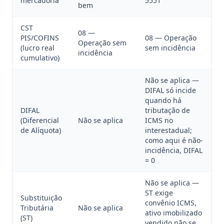
mercadoria
5551
bem
CST
08 —
PIS/COFINS
08 — Operação
Operação sem
(lucro real
sem incidência
incidência
cumulativo)
Não se aplica —
DIFAL só incide
quando há
DIFAL
tributação de
(Diferencial
Não se aplica
ICMS no
de Alíquota)
interestadual;
como aqui é não-
incidência, DIFAL
= 0
Não se aplica —
ST exige
Substituição
convênio ICMS,
Tributária
Não se aplica
ativo imobilizado
(ST)
vendido não se