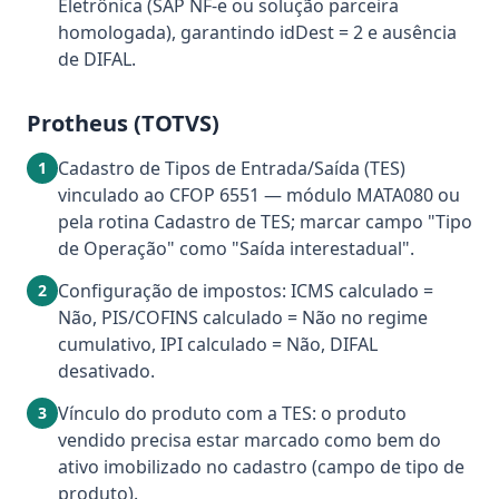
Eletrônica (SAP NF-e ou solução parceira
homologada), garantindo idDest = 2 e ausência
de DIFAL.
Protheus (TOTVS)
Cadastro de Tipos de Entrada/Saída (TES)
1
vinculado ao CFOP 6551 — módulo MATA080 ou
pela rotina Cadastro de TES; marcar campo "Tipo
de Operação" como "Saída interestadual".
Configuração de impostos: ICMS calculado =
2
Não, PIS/COFINS calculado = Não no regime
cumulativo, IPI calculado = Não, DIFAL
desativado.
Vínculo do produto com a TES: o produto
3
vendido precisa estar marcado como bem do
ativo imobilizado no cadastro (campo de tipo de
produto).