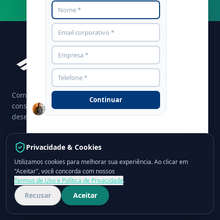
Com 30 anos de história, o Grupo CPCON é líder em
Continuar
consultoria, controle interno, tecnologia RFID e
desenvolvimento de soluções digitais.
Privacidade & Cookies
Utilizamos cookies para melhorar sua experiência. Ao clicar em
grupocpcon.com
"Aceitar", você concorda com nossos
NAVEGAÇÃO
Termos de Uso e Política de Privacidade
.
Recusar
Aceitar
Home
Quem Somos