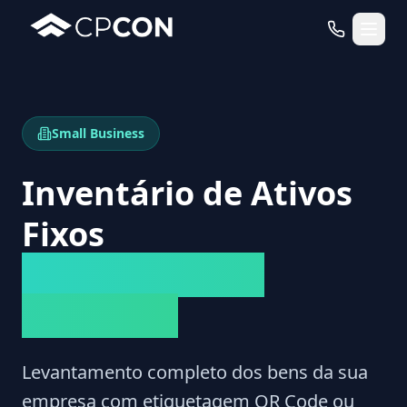
Serviços
Small Business
Casos de Uso RFID
Inventário de Ativos
Fixos
para Pequenas
Empresas
Levantamento completo dos bens da sua
empresa com etiquetagem QR Code ou
WhatsApp
Fale Conosco