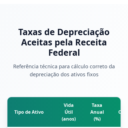
Taxas de Depreciação
Aceitas pela Receita
Federal
Referência técnica para cálculo correto da
depreciação dos ativos fixos
Vida
Taxa
Tipo de Ativo
Útil
Anual
Obs
(anos)
(%)