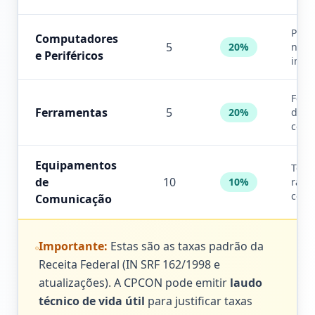
PCs,
Computadores
5
20%
note
e Periféricos
impr
Ferr
Ferramentas
5
20%
de u
cont
Equipamentos
Telef
de
10
10%
rádio
centr
Comunicação
Importante:
Estas são as taxas padrão da
Receita Federal (IN SRF 162/1998 e
atualizações). A CPCON pode emitir
laudo
técnico de vida útil
para justificar taxas