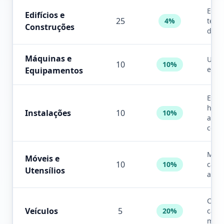
Exce
Edifícios e
25
4%
terr
Construções
depr
Máquinas e
Uso i
10
10%
e co
Equipamentos
Elétr
hidrá
Instalações
10
10%
ar-
cond
Mesa
Móveis e
10
10%
cadei
Utensílios
armá
Carr
Veículos
5
20%
cami
moto