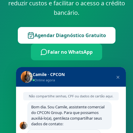
reduzir custos e facilitar o acesso a crédito
bancário.
Agendar Diagnóstico Gratuito
Falar no WhatsApp
Camile · CPCON
×
Conformidade Garantida
Online agora
Não compartilhe senhas, CPF ou dados de cartão aqui.
Diagnóstico em 48h
Bom dia. Sou Camile, assistente comercial
do CPCON Group. Para que possamos
Suporte Especializado
auxiliá-lo(a), gentileza compartilhar seus
dados de contato: