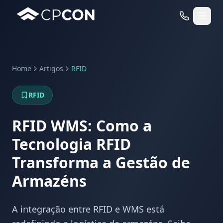
Home
Artigos
RFID
Serviços
RFID
Casos de Uso RFID
RFID WMS: Como a
Tecnologia RFID
Transforma a Gestão de
Armazéns
A integração entre RFID e WMS está
WhatsApp
Fale Conosco