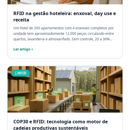
RFID na gestão hoteleira: enxoval, day use e
receita
Um hotel de 200 apartamentos com 4 enxovais completos por
unidade tem aproximadamente 12.000 peças circulando entre
quartos, lavanderia e almoxarifado. Sem controle, 20 a 30%
dessas peças desaparecem por ano, toalhas guardadas em
Ler artigo
malas, roupões usados como pijamas em casa, lençóis
descartados por engano. O RFID transforma esse caos em ciclo
fechado: cada peça entra, circula e retorna rastreada. E o
mesmo sistema que protege o enxoval abre espaço para o day
use, serviço que pode gerar R$ 80 a R$ 200 mil por mês de
RFID
receita incremental para hotéis urbanos.
COP30 e RFID: tecnologia como motor de
cadeias produtivas sustentáveis