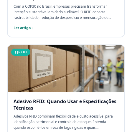
Com a COP30 no Brasil, empresas precisam transformar
intenção sustentável em dado auditável. O RFID conecta
rastreabilidade, redução de desperdício e mensuração de
carbono em uma única plataforma, relevante para due
Ler artigo
diligence de investidores ESG e relatórios GRI.
RFID
Adesivo RFID: Quando Usar e Especificações
Técnicas
Adesivos RFID combinam flexibilidade e custo acessível para
identificação patrimonial e controle de estoque. Entenda
quando escolhê-los em vez de tags rígidas e quais