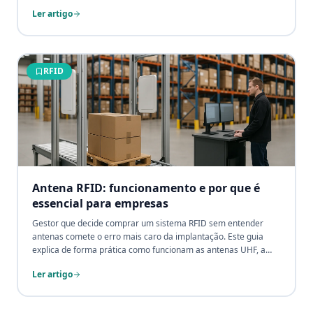
especificações técnicas garantem leitura confiável em cada
Ler artigo
aplicação.
RFID
Antena RFID: funcionamento e por que é
essencial para empresas
Gestor que decide comprar um sistema RFID sem entender
antenas comete o erro mais caro da implantação. Este guia
explica de forma prática como funcionam as antenas UHF, a
diferença entre tags passivas e ativas, interferências e como
Ler artigo
escolher a configuração certa para cada ambiente.