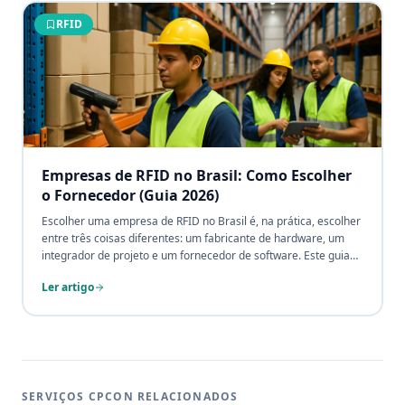
RFID
Empresas de RFID no Brasil: Como Escolher
o Fornecedor (Guia 2026)
Escolher uma empresa de RFID no Brasil é, na prática, escolher
entre três coisas diferentes: um fabricante de hardware, um
integrador de projeto e um fornecedor de software. Este guia
explica os tipos de fornecedor de RFID, compara as soluções
Ler artigo
por segmento de aplicação (varejo, saúde, indústria, ativos fixos
e logística), detalha os critérios técnicos de seleção — site
survey de RF, integração com ERP, homologação ANATEL,
suporte e portfólio de casos — e mostra quando contratar um
integrador hardware-agnóstico em vez de comprar uma marca.
Por André Gonçalves, sócio CPCON e contador registrado CRC-
SP.
SERVIÇOS CPCON RELACIONADOS