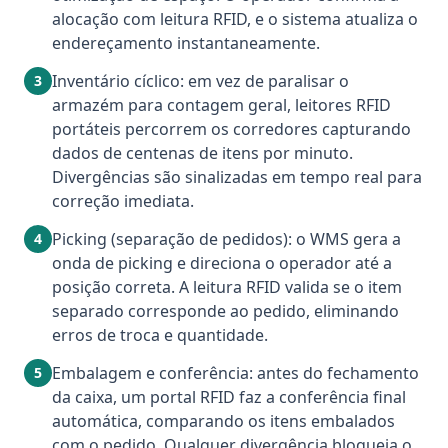
alocação com leitura RFID, e o sistema atualiza o
endereçamento instantaneamente.
Inventário cíclico: em vez de paralisar o
3
armazém para contagem geral, leitores RFID
portáteis percorrem os corredores capturando
dados de centenas de itens por minuto.
Divergências são sinalizadas em tempo real para
correção imediata.
Picking (separação de pedidos): o WMS gera a
4
onda de picking e direciona o operador até a
posição correta. A leitura RFID valida se o item
separado corresponde ao pedido, eliminando
erros de troca e quantidade.
Embalagem e conferência: antes do fechamento
5
da caixa, um portal RFID faz a conferência final
automática, comparando os itens embalados
com o pedido. Qualquer divergência bloqueia o