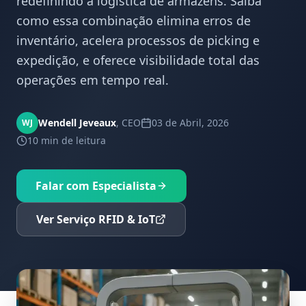
redefinindo a logística de armazéns. Saiba
como essa combinação elimina erros de
inventário, acelera processos de picking e
expedição, e oferece visibilidade total das
operações em tempo real.
Wendell Jeveaux
,
CEO
03 de Abril, 2026
WJ
10 min
de leitura
Falar com Especialista
Ver Serviço RFID & IoT