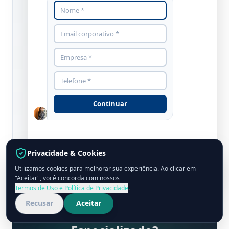
Wendell Jeveaux
WJ
CEO
| Grupo CPCON
Com 30 anos de história à frente do
Grupo CPCON, Wendell Jeveaux lidera
projetos de gestão de ativos, RFID e
consultoria patrimonial para grandes
empresas no Brasil, México e EUA.
Responsável por mais de 4.500 projetos
realizados em diversas indústrias.
Continuar
Nota de transparência: Este artigo reflete a
experiência prática da equipe CPCON.
Recomendamos validar decisões contábeis e
fiscais com seu auditor ou contador responsável.
Privacidade & Cookies
Utilizamos cookies para melhorar sua experiência. Ao clicar em
grupocpcon.com
"Aceitar", você concorda com nossos
Termos de Uso e Política de Privacidade
.
Recusar
Aceitar
Precisa de Apoio