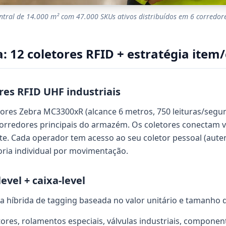
tral de 14.000 m² com 47.000 SKUs ativos distribuídos em 6 corredores
a: 12 coletores RFID + estratégia item/
res RFID UHF industriais
res Zebra MC3300xR (alcance 6 metros, 750 leituras/segun
 corredores principais do armazém. Os coletores conectam vi
te. Cada operador tem acesso ao seu coletor pessoal (auten
toria individual por movimentação.
evel + caixa-level
a híbrida de tagging baseada no valor unitário e tamanho 
ores, rolamentos especiais, válvulas industriais, component