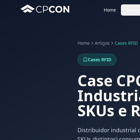
Home
Serviç
Home
Artigos
Cases RFID
Cases RFID
Case CP
Industri
SKUs e 
Distribuidor industrial
SKUs distintos) consum