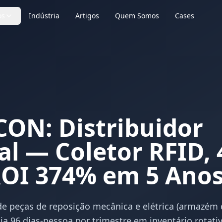
os
Indústria
Artigos
Quem Somos
Cases
CON: Distribuidor
al — Coletor RFID,
ROI 374% em 5 Ano
 de peças de reposição mecânica e elétrica (armazém 
ia 96 dias-pessoa por trimestre em inventário rotat