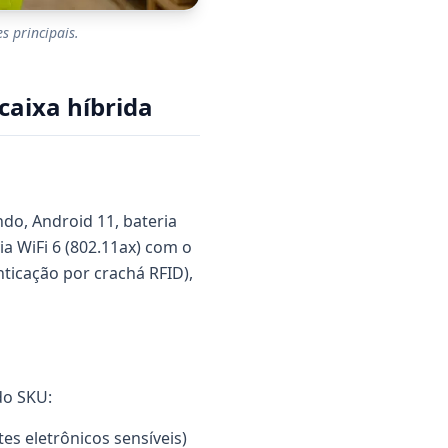
 principais.
caixa híbrida
do, Android 11, bateria
a WiFi 6 (802.11ax) com o
ticação por crachá RFID),
do SKU:
es eletrônicos sensíveis)