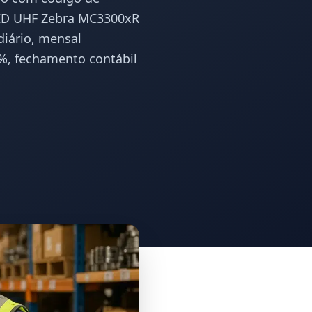
FID UHF Zebra MC3300xR
iário, mensal
1%, fechamento contábil