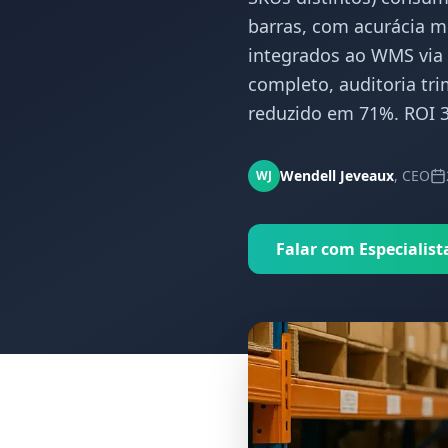
barras, com acurácia 
integrados ao WMS via 
completo, auditoria tri
reduzido em 71%. ROI 
Wendell Jeveaux
,
CEO
WJ
Falar com Especialist