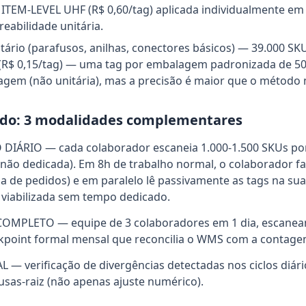
ITEM-LEVEL UHF (R$ 0,60/tag) aplicada individualmente em
reabilidade unitária.
itário (parafusos, anilhas, conectores básicos) — 39.000
R$ 0,15/tag) — uma tag por embalagem padronizada de 500
em (não unitária), mas a precisão é maior que o método m
do: 3 modalidades complementares
DIÁRIO — cada colaborador escaneia 1.000-1.500 SKUs por
não dedicada). Em 8h de trabalho normal, o colaborador fa
a de pedidos) e em paralelo lê passivamente as tags na su
 viabilizada sem tempo dedicado.
MPLETO — equipe de 3 colaboradores em 1 dia, escanea
ckpoint formal mensal que reconcilia o WMS com a contagem
— verificação de divergências detectadas nos ciclos diár
usas-raiz (não apenas ajuste numérico).