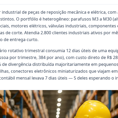
r industrial de peças de reposição mecânica e elétrica, co
stintos. O portfólio é heterogêneo: parafusos M3 a M30 (alt
ciais, motores elétricos, válvulas industriais, componentes 
s de corte. Atendia 2.800 clientes industriais ativos por m
zo de entrega curto.
ário rotativo trimestral consumia 12 dias úteis de uma equ
ssoa por trimestre, 384 por ano), com custo direto de R$ 28
de divergência distribuída majoritariamente em pequenos 
lhas, conectores eletrônicos miniaturizados que viajam em 
ntábil mensal levava 7 dias úteis — 5 deles esperando o in