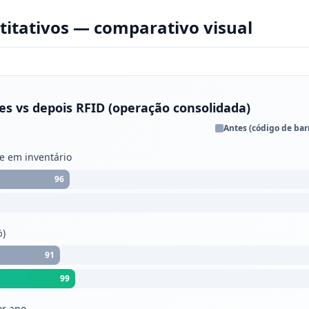
titativos — comparativo visual
es vs depois RFID (operação consolidada)
Antes (código de bar
e em inventário
96
%)
91
99
or ano