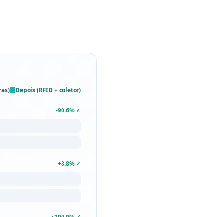
ras)
Depois (RFID + coletor)
-90.6
%
✓
+
8.8
%
✓
+
200.0
%
✓