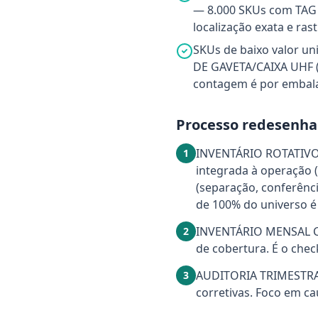
— 8.000 SKUs com TAG 
localização exata e rast
SKUs de baixo valor un
DE GAVETA/CAIXA UHF (
contagem é por embalag
Processo redesenha
INVENTÁRIO ROTATIVO 
1
integrada à operação (
(separação, conferênci
de 100% do universo é
INVENTÁRIO MENSAL CO
2
de cobertura. É o che
AUDITORIA TRIMESTRAL 
3
corretivas. Foco em ca