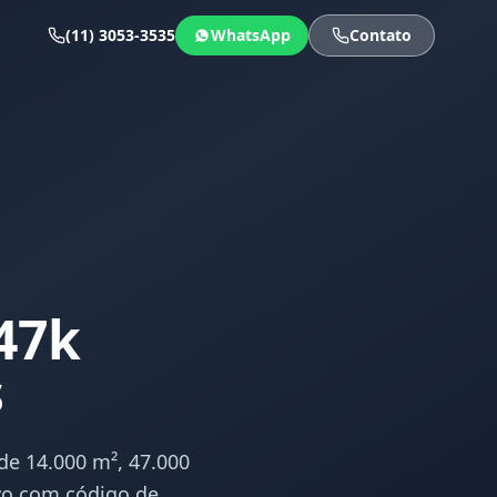
(11) 3053-3535
WhatsApp
Contato
 47k
s
de 14.000 m², 47.000
ivo com código de