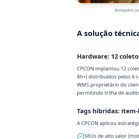
Armazém cen
A solução técnic
Hardware: 12 coleto
CPCON implantou 12 coleto
8h+) distribuídos pelos 6
WMS proprietário do clien
permitindo trilha de audi
Tags híbridas: item-l
A CPCON aplicou estratégi
SKUs de alto valor (mot