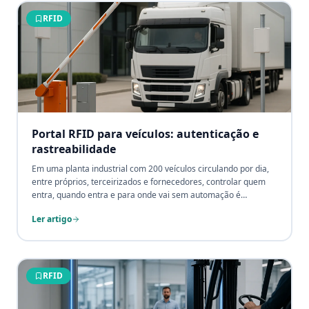
RFID
Portal RFID para veículos: autenticação e
rastreabilidade
Em uma planta industrial com 200 veículos circulando por dia,
entre próprios, terceirizados e fornecedores, controlar quem
entra, quando entra e para onde vai sem automação é
impossível. O Portal RFID veicular transforma essa
Ler artigo
complexidade em dados precisos: cada veículo identificado em
milissegundos, sem filas, sem papel e sem intervenção
humana.
RFID