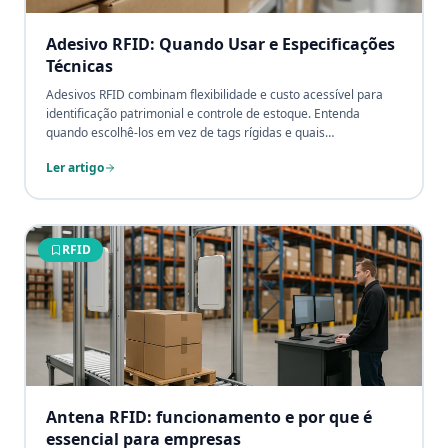
Adesivo RFID: Quando Usar e Especificações
Técnicas
Adesivos RFID combinam flexibilidade e custo acessível para
identificação patrimonial e controle de estoque. Entenda
quando escolhê-los em vez de tags rígidas e quais
especificações técnicas garantem leitura confiável em cada
Ler artigo
aplicação.
RFID
Antena RFID: funcionamento e por que é
essencial para empresas