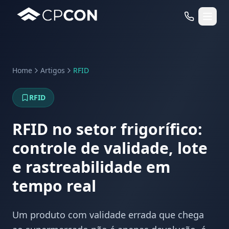
Home
Artigos
RFID
Serviços
RFID
Casos de Uso RFID
RFID no setor frigorífico:
controle de validade, lote
e rastreabilidade em
tempo real
Um produto com validade errada que chega
WhatsApp
Fale Conosco