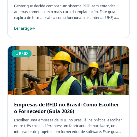
Gestor que decide comprar um sistema RFID sem entender
antenas comete o erro mais caro da implantação. Este guia
explica de forma prática como funcionam as antenas UHF, a
diferença entre tags passivas e ativas, interferências e como
Ler artigo
escolher a configuração certa para cada ambiente.
RFID
Empresas de RFID no Brasil: Como Escolher
o Fornecedor (Guia 2026)
Escolher uma empresa de RFID no Brasil é, na prática, escolher
entre três coisas diferentes: um fabricante de hardware, um
integrador de projeto e um fornecedor de software. Este guia