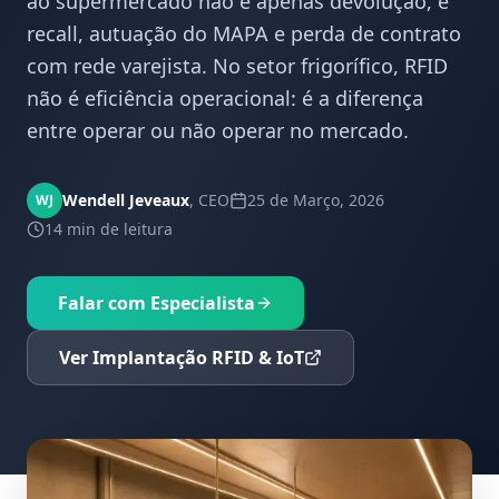
ao supermercado não é apenas devolução, é
recall, autuação do MAPA e perda de contrato
com rede varejista. No setor frigorífico, RFID
não é eficiência operacional: é a diferença
entre operar ou não operar no mercado.
Wendell Jeveaux
,
CEO
25 de Março, 2026
WJ
14 min
de leitura
Falar com Especialista
Ver Implantação RFID & IoT