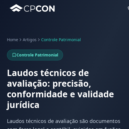
Home
Artigos
Controle Patrimonial
Serviços
Controle Patrimonial
Casos de Uso RFID
Laudos técnicos de
avaliação: precisão,
conformidade e validade
jurídica
Laudos técnicos de avaliação são documentos
WhatsApp
Fale Conosco