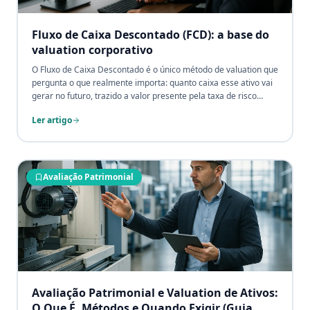
Fluxo de Caixa Descontado (FCD): a base do
valuation corporativo
O Fluxo de Caixa Descontado é o único método de valuation que
pergunta o que realmente importa: quanto caixa esse ativo vai
gerar no futuro, trazido a valor presente pela taxa de risco
adequada? É a base de toda negociação de M&A séria, de todo
Ler artigo
laudo de impairment robusto e de todo investimento de capital
bem fundamentado.
Avaliação Patrimonial
Avaliação Patrimonial e Valuation de Ativos:
O Que É, Métodos e Quando Exigir (Guia