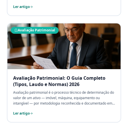
demonstrações financeiras em conformidade com as normas
Ler artigo
CPC.
Avaliação Patrimonial
Avaliação Patrimonial: O Guia Completo
(Tipos, Laudo e Normas) 2026
Avaliação patrimonial é o processo técnico de determinação do
valor de um ativo — imóvel, máquina, equipamento ou
intangível — por metodologia reconhecida e documentado em
laudo com força contábil e legal. Este guia reúne o conceito, os
Ler artigo
tipos de avaliação patrimonial cruzados com a norma aplicável
(NBR 14653, CPC 27, CPC 28, valor justo), um exemplo
numérico de laudo pelo custo de reposição depreciado com