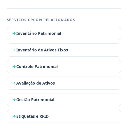
Ross-Heidecke, quando auditoria, banco e seguro exigem laudo,
o passo a passo do projeto com prazos, quem pode emitir e o
que define o custo — por quem executa há três décadas.
SERVIÇOS CPCON RELACIONADOS
Inventário Patrimonial
Inventário de Ativos Fixos
Controle Patrimonial
Avaliação de Ativos
Gestão Patrimonial
Etiquetas e RFID