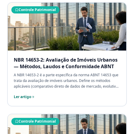
Controle Patrimonial
NBR 14653-2: Avaliação de Imóveis Urbanos
— Métodos, Laudos e Conformidade ABNT
A NBR 14653-2 é a parte específica da norma ABNT 14653 que
trata da avaliação de imóveis urbanos. Define os métodos
aplicáveis (comparativo direto de dados de mercado, evolutivo,
renda, involutivo), os graus de fundamentação (I, II, III) e
Ler artigo
precisão (I, II, III), e os requisitos mínimos do laudo técnico. É a
referência obrigatória para perícias judiciais, garantias
bancárias, M&A, auditoria patrimonial e reavaliações contábeis
envolvendo imóveis residenciais, comerciais ou industriais no
Brasil.
Controle Patrimonial