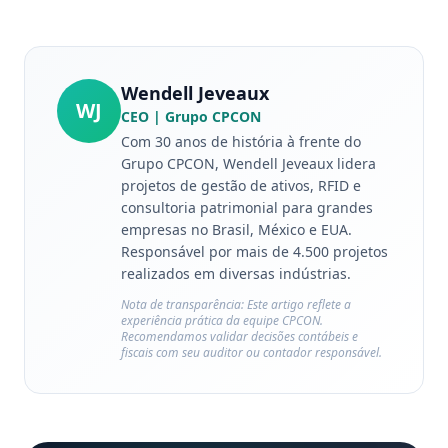
Wendell Jeveaux
WJ
CEO
| Grupo CPCON
Com 30 anos de história à frente do
Grupo CPCON, Wendell Jeveaux lidera
projetos de gestão de ativos, RFID e
consultoria patrimonial para grandes
empresas no Brasil, México e EUA.
Responsável por mais de 4.500 projetos
realizados em diversas indústrias.
Nota de transparência: Este artigo reflete a
experiência prática da equipe CPCON.
Recomendamos validar decisões contábeis e
fiscais com seu auditor ou contador responsável.