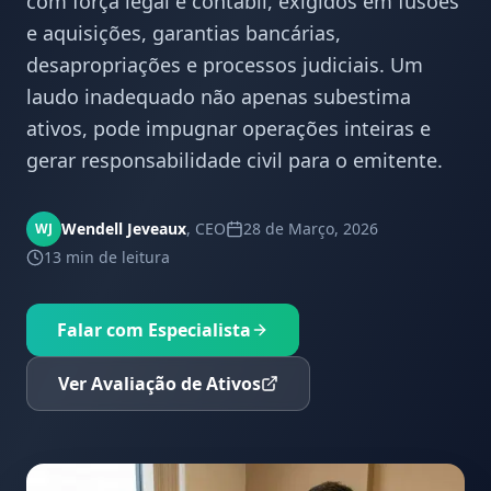
com força legal e contábil, exigidos em fusões
e aquisições, garantias bancárias,
desapropriações e processos judiciais. Um
laudo inadequado não apenas subestima
ativos, pode impugnar operações inteiras e
gerar responsabilidade civil para o emitente.
Wendell Jeveaux
,
CEO
28 de Março, 2026
WJ
13 min
de leitura
Falar com Especialista
Ver Avaliação de Ativos