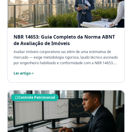
NBR 14653: Guia Completo da Norma ABNT
de Avaliação de Imóveis
Avaliar imóveis corporativos vai além de uma estimativa de
mercado — exige metodologia rigorosa, laudo técnico assinado
por engenheiro habilitado e conformidade com a NBR 14653.
Laudos inadequados geram contingências fiscais e podem
Ler artigo
impugnar operações de crédito imobiliário.
Controle Patrimonial