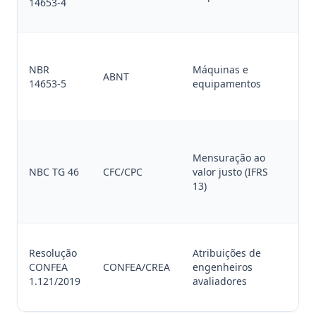
14653-4
pa
em
Va
me
NBR
Máquinas e
ABNT
re
14653-5
equipamentos
su
be
Hi
in
Mensuração ao
(m
NBC TG 46
CFC/CPC
valor justo (IFRS
(o
13)
(n
ob
Ha
Resolução
Atribuições de
es
CONFEA
CONFEA/CREA
engenheiros
ci
1.121/2019
avaliadores
elé
ag