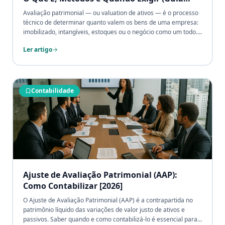
2026)
Avaliação patrimonial — ou valuation de ativos — é o processo
técnico de determinar quanto valem os bens de uma empresa:
imobilizado, intangíveis, estoques ou o negócio como um todo.
Não é um arredondamento contábil: é a base de uma fusão, de
Ler artigo
uma apólice de seguro corretamente dimensionada, de um
balanço a valor justo (CPC 46 / IFRS 13) e de uma decisão de
investimento. Este guia reúne o que é a avaliação patrimonial,
os três métodos consagrados (custo, mercado e renda), o
conceito de valor justo, a estrutura de um laudo de avaliação,
Contabilidade
quando a avaliação é exigida por lei ou por terceiros, a
diferença entre avaliação e reavaliação contábil e as normas
aplicáveis no Brasil. Por Andre Gonçalves, sócio CPCON e
contador registrado CRC-SP.
Ajuste de Avaliação Patrimonial (AAP):
Como Contabilizar [2026]
O Ajuste de Avaliação Patrimonial (AAP) é a contrapartida no
patrimônio líquido das variações de valor justo de ativos e
passivos. Saber quando e como contabilizá-lo é essencial para