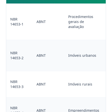
Me
gr
Procedimentos
NBR
fu
ABNT
gerais de
14653-1
e 
avaliação
es
la
Mé
co
NBR
ABNT
Imóveis urbanos
ca
14653-2
de
gra
Mé
NBR
te
ABNT
Imóveis rurais
14653-3
be
cu
Fl
NBR
de
ABNT
Empreendimentos