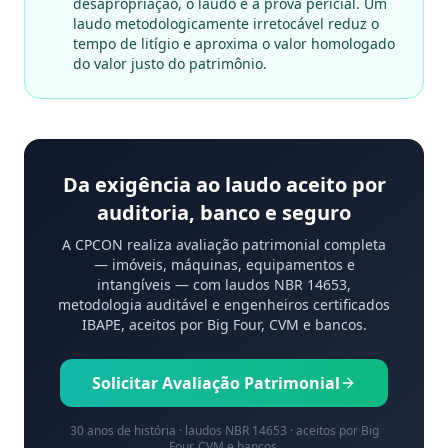
desapropriação, o laudo é a prova pericial. Um
laudo metodologicamente irretocável reduz o
tempo de litígio e aproxima o valor homologado
do valor justo do patrimônio.
Da exigência ao laudo aceito por
auditoria, banco e seguro
A CPCON realiza avaliação patrimonial completa
— imóveis, máquinas, equipamentos e
intangíveis — com laudos NBR 14653,
metodologia auditável e engenheiros certificados
IBAPE, aceitos por Big Four, CVM e bancos.
Solicitar Avaliação Patrimonial
30 anos de história · laudos NBR 14653 · aceitos por Big
Four, CVM e bancos.