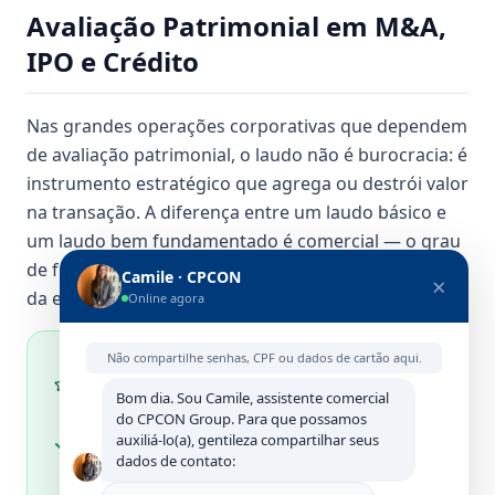
Avaliação Patrimonial em M&A,
IPO e Crédito
Nas grandes operações corporativas que dependem
de avaliação patrimonial, o laudo não é burocracia: é
instrumento estratégico que agrega ou destrói valor
na transação. A diferença entre um laudo básico e
um laudo bem fundamentado é comercial — o grau
de fundamentação determina o poder de barganha
Camile · CPCON
×
da empresa.
Online agora
Não compartilhe senhas, CPF ou dados de cartão aqui.
Como a Avaliação Patrimonial Agrega
Valor em Operações Corporativas
Bom dia. Sou Camile, assistente comercial
do CPCON Group. Para que possamos
M&A — due diligence: um laudo independente
auxiliá-lo(a), gentileza compartilhar seus
identifica ativos superavaliados (que
dados de contato:
pressionam o preço para baixo) e ativos