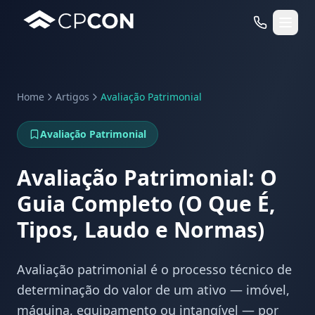
Home
Artigos
Avaliação Patrimonial
Serviços
Avaliação Patrimonial
Casos de Uso RFID
Avaliação Patrimonial: O
Guia Completo (O Que É,
Tipos, Laudo e Normas)
Avaliação patrimonial é o processo técnico de
determinação do valor de um ativo — imóvel,
máquina, equipamento ou intangível — por
WhatsApp
Fale Conosco