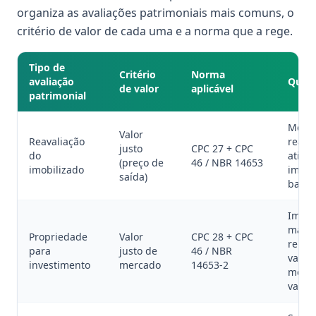
organiza as avaliações patrimoniais mais comuns, o
critério de valor de cada uma e a norma que a rege.
Tipo de
Critério
Norma
avaliação
Quand
de valor
aplicável
patrimonial
Model
Valor
Reavaliação
reava
justo
CPC 27 + CPC
do
ativo
(preço de
46 / NBR 14653
imobilizado
imobi
saída)
balan
Imóve
manti
Propriedade
Valor
CPC 28 + CPC
renda
para
justo de
46 / NBR
valori
investimento
mercado
14653-2
mensu
valor 