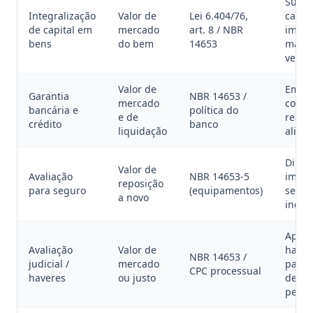
Subsc
Integralização
Valor de
Lei 6.404/76,
capit
de capital em
mercado
art. 8 / NBR
imóve
bens
do bem
14653
máqu
vez d
Valor de
Empr
Garantia
NBR 14653 /
mercado
com g
bancária e
política do
e de
real (
crédito
banco
liquidação
alien
Dimen
Valor de
Avaliação
NBR 14653-5
impor
reposição
para seguro
(equipamentos)
segur
a novo
inden
Apura
Avaliação
Valor de
haver
NBR 14653 /
judicial /
mercado
partil
CPC processual
haveres
ou justo
desap
períci