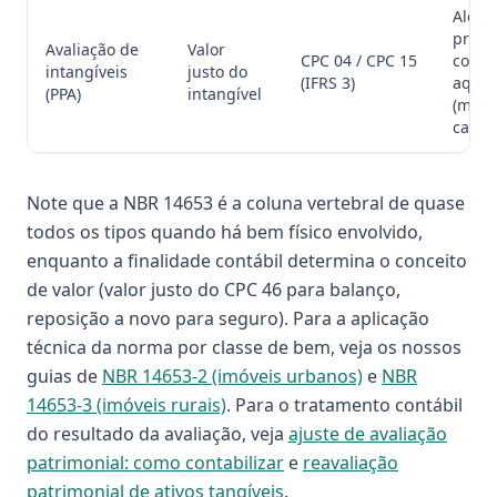
Aloca
preço
Avaliação de
Valor
CPC 04 / CPC 15
compr
intangíveis
justo do
(IFRS 3)
aquis
(PPA)
intangível
(marc
cartei
Note que a NBR 14653 é a coluna vertebral de quase
todos os tipos quando há bem físico envolvido,
enquanto a finalidade contábil determina o conceito
de valor (valor justo do CPC 46 para balanço,
reposição a novo para seguro). Para a aplicação
técnica da norma por classe de bem, veja os nossos
guias de
NBR 14653-2 (imóveis urbanos)
e
NBR
14653-3 (imóveis rurais)
. Para o tratamento contábil
do resultado da avaliação, veja
ajuste de avaliação
patrimonial: como contabilizar
e
reavaliação
patrimonial de ativos tangíveis
.