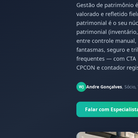
Gestão de patrimônio é
valorado e refletido fi
patrimonial é o seu núc
patrimonial (inventário
entre controle manual,
fantasmas, seguro e tr
frequentes — com CTA p
CPCON e contador regis
Andre Gonçalves
,
Sócio,
WJ
Falar com Especialist