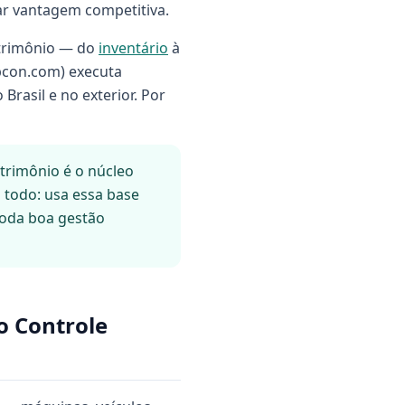
ar vantagem competitiva.
atrimônio — do
inventário
à
pcon.com) executa
Brasil e no exterior. Por
trimônio é o núcleo
o todo: usa essa base
 Toda boa gestão
o Controle