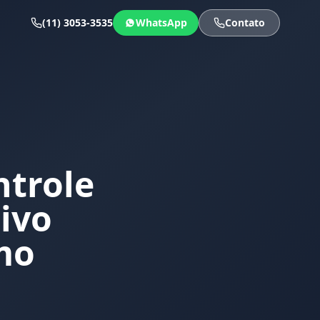
(11) 3053-3535
WhatsApp
Contato
ntrole
tivo
mo