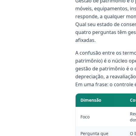
Gestão de patrimônio é o
móveis, equipamentos, inst
responde, a qualquer mom
Qual seu estado de conse
quatro perguntas têm ges
afixadas.
A confusão entre os termo
patrimônio) é o núcleo ope
gestão de patrimônio é o 
depreciação, a reavaliaçã
Em uma frase: o controle é
Dimensão
Co
Reg
Foco
do
Pergunta que
O 