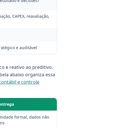
esultado e decisões?
iação, CAPEX, reavaliação,
ratégico e auditável
 e reativo ao preditivo.
abela abaixo organiza essa
contábil e controle
entrega
midade formal, dados não
eis