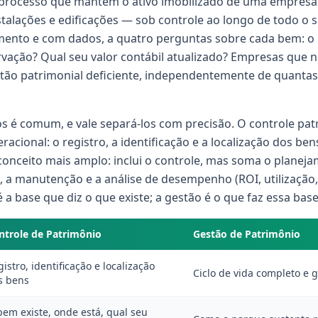
 processo que mantém o ativo imobilizado de uma empresa
alações e edificações — sob controle ao longo de todo o seu
ento e com dados, a quatro perguntas sobre cada bem: o 
rvação? Qual seu valor contábil atualizado? Empresas que
tão patrimonial deficiente, independentemente de quanta
s é comum, e vale separá-los com precisão. O controle patr
racional: o registro, a identificação e a localização dos be
conceito mais amplo: inclui o controle, mas soma o planej
o, a manutenção e a análise de desempenho (ROI, utilização,
 a base que diz o que existe; a gestão é o que faz essa base
ntrole de Patrimônio
Gestão de Patrimônio
istro, identificação e localização
Ciclo de vida completo e 
s bens
bem existe, onde está, qual seu