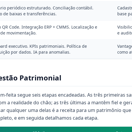
rio periódico estruturado. Conciliação contábil.
Cadastr
o de baixas e transferências.
base p
u QR Code. Integração ERP + CMMS. Localização e
Visibil
s de movimentação.
e audit
rd executivo. KPIs patrimoniais. Política de
Vantag
uição por dados. IA para anomalias.
como at
estão Patrimonial
m-feita segue seis etapas encadeadas. As três primeiras 
om a realidade do chão; as três últimas a mantêm fiel e ge
ar qualquer uma delas é a receita para um patrimônio que vo
pleto, e em seguida detalhamos cada etapa.