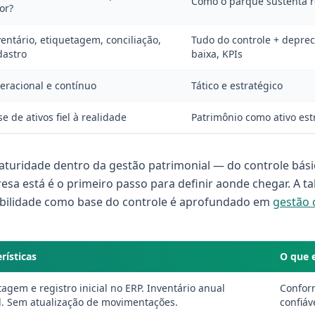
Como o parque sustenta r
or?
ventário, etiquetagem, conciliação,
Tudo do controle + deprec
dastro
baixa, KPIs
eracional e contínuo
Tático e estratégico
e de ativos fiel à realidade
Patrimônio como ativo est
turidade dentro da gestão patrimonial — do controle básico
esa está é o primeiro passo para definir aonde chegar. A t
abilidade como base do controle é aprofundado em
gestão 
rísticas
O que 
agem e registro inicial no ERP. Inventário anual
Confor
. Sem atualização de movimentações.
confiáv