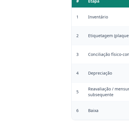
#
Etapa
1
Inventário
2
Etiquetagem (plaqu
3
Conciliação físico-con
4
Depreciação
Reavaliação / mensu
5
subsequente
6
Baixa