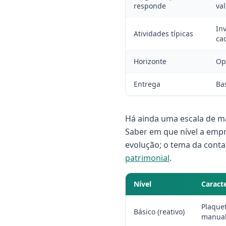
responde
val
In
Atividades típicas
ca
Horizonte
Op
Entrega
Bas
Há ainda uma escala de ma
Saber em que nível a empr
evolução; o tema da cont
patrimonial
.
Nível
Caracte
Plaquet
Básico (reativo)
manual