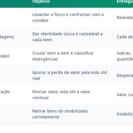
Objetivo
Entrega
Levantar o físico e confrontar com o
Realida
contábil
Dar identidade única e rastreável a
etagem)
Cada ati
cada bem
Cruzar item a item e classificar
Sobras, 
tábil
divergências
quantif
Apurar a perda de valor pela vida útil
Despesa
real
ração
Revisar valor, vida útil e valor
Valor co
residual
Retirar bens do imobilizado
Imobili
corretamente