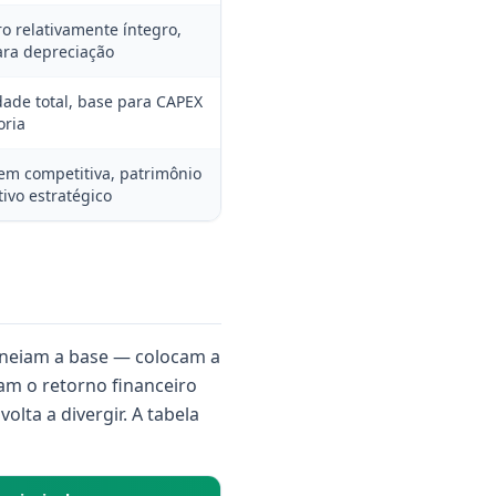
o relativamente íntegro,
ara depreciação
idade total, base para CAPEX
oria
em competitiva, patrimônio
ivo estratégico
saneiam a base — colocam a
ram o retorno financeiro
lta a divergir. A tabela