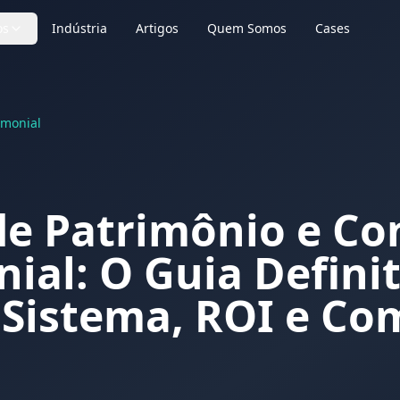
os
Indústria
Artigos
Quem Somos
Cases
imonial
de Patrimônio e Co
ial: O Guia Defini
 Sistema, ROI e Co