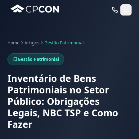
Home
Artigos
Gestão Patrimonial
Serviços
Gestão Patrimonial
Casos de Uso RFID
Inventário de Bens
Patrimoniais no Setor
Público: Obrigações
Legais, NBC TSP e Como
Fazer
WhatsApp
Fale Conosco