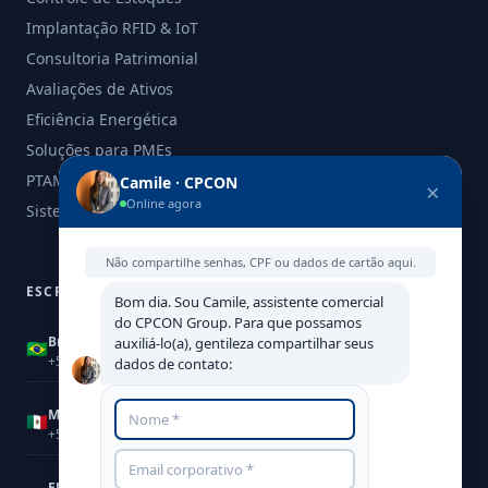
Implantação RFID & IoT
Consultoria Patrimonial
Avaliações de Ativos
Eficiência Energética
Soluções para PMEs
PTAM - Laudo de Avaliação
Camile · CPCON
×
Online agora
Sistemas, Softwares e Ferramentas
Não compartilhe senhas, CPF ou dados de cartão aqui.
ESCRITÓRIOS GLOBAIS
Bom dia. Sou Camile, assistente comercial
do CPCON Group. Para que possamos
Brasil
auxiliá-lo(a), gentileza compartilhar seus
🇧🇷
Marcela Malta
+55 (11) 3053-3535
dados de contato:
México
🇲🇽
Rafael Dias
+52 55 8957 7776
EUA