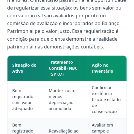
menores. O inventário patrimonial é a oportunidade
de regularizar essa situação: os bens sem valor ou
com valor irreal são avaliados por perito ou
comissão de avaliação e incorporados ao Balanço
Patrimonial pelo valor justo. Essa regularização é
condição para que o ente demonstre a realidade
patrimonial nas demonstrações contábeis.
Tratamento
Situação do
Ação no
Contábil (NBC
Ativo
Inventário
TSP 07)
Confirmar
Bem
Manter custo
existência
registrado
menos
física e estado
com valor
depreciação
de
adequado
acumulada
conservação
Bem
Avaliar em
registrado
Reavaliação ao
campo e