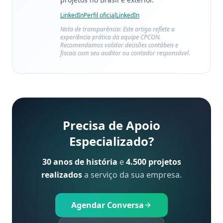
LinkedIn
Perfil oficial
LinkedIn
Nota de transparência: Este artigo reflete a
experiência prática da equipe CPCON.
Recomendamos validar decisões contábeis e
fiscais com seu auditor ou contador responsável.
Precisa de Apoio
Especializado?
30 anos de história
e
4.500 projetos
realizados
a serviço da sua empresa.
Agendar Conversa